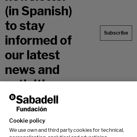
(in Spanish)
to stay
Subscribe
informed of
our latest
news and
activities.
Don't miss it!
Cookie policy
We use own and third party cookies for technical,