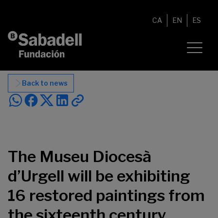
Skip to content
CA
EN
ES
Back to news
The Museu Diocesà
d’Urgell will be exhibiting
16 restored paintings from
the sixteenth century