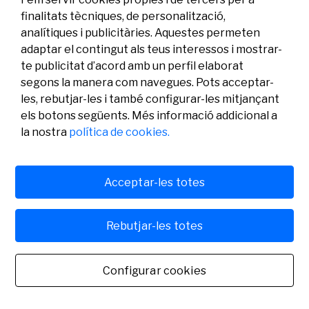
finalitats tècniques, de personalització,
26/06/2019
Investigació
analítiques i publicitàries. Aquestes permeten
adaptar el contingut als teus interessos i mostrar-
te publicitat d’acord amb un perfil elaborat
segons la manera com navegues. Pots acceptar-
les, rebutjar-les i també configurar-les mitjançant
els botons següents. Més informació addicional a
la nostra
política de cookies.
Acceptar-les totes
El Prof. David Pérez García guanya el III
Rebutjar-les totes
Premi Fundació Banc Sabadell a les
Ciències i l’Enginyeria, i el Dr. Arkaitz
Configurar cookies
Carracedo Pérez, el XIV Premi a la
Investigació Biomèdica