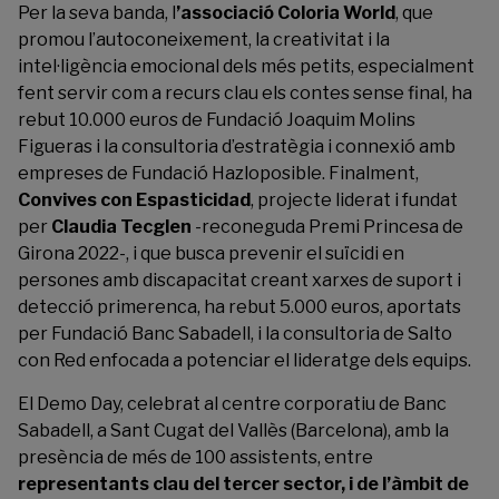
Per la seva banda, l
’associació Coloria World
, que
promou l’autoconeixement, la creativitat i la
intel·ligència emocional dels més petits, especialment
fent servir com a recurs clau els contes sense final, ha
rebut 10.000 euros de Fundació Joaquim Molins
Figueras i la consultoria d’estratègia i connexió amb
empreses de Fundació Hazloposible. Finalment,
Convives con Espasticidad
, projecte liderat i fundat
per
Claudia Tecglen
-reconeguda Premi Princesa de
Girona 2022-, i que busca prevenir el suïcidi en
persones amb discapacitat creant xarxes de suport i
detecció primerenca, ha rebut 5.000 euros, aportats
per Fundació Banc Sabadell, i la consultoria de Salto
con Red enfocada a potenciar el lideratge dels equips.
El Demo Day, celebrat al centre corporatiu de Banc
Sabadell, a Sant Cugat del Vallès (Barcelona), amb la
presència de més de 100 assistents, entre
representants clau del tercer sector, i de l’àmbit de