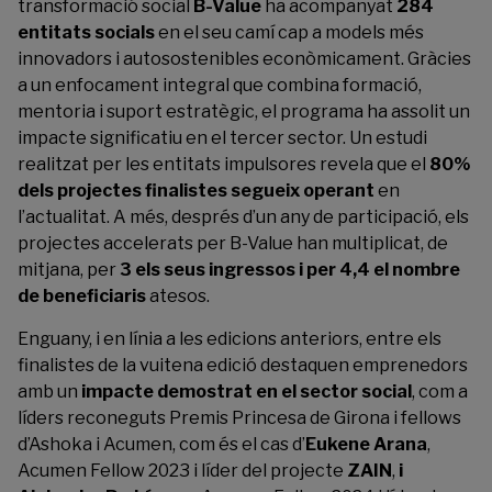
transformació social
B-Value
ha acompanyat
284
entitats socials
en el seu camí cap a models més
innovadors i autosostenibles econòmicament. Gràcies
a un enfocament integral que combina formació,
mentoria i suport estratègic, el programa ha assolit un
impacte significatiu en el tercer sector. Un estudi
realitzat per les entitats impulsores revela que el
80%
dels projectes finalistes segueix operant
en
l’actualitat. A més, després d’un any de participació, els
projectes accelerats per B-Value han multiplicat, de
mitjana, per
3 els seus ingressos i per 4,4 el nombre
de beneficiaris
atesos.
Enguany, i en línia a les edicions anteriors, entre els
finalistes de la vuitena edició destaquen emprenedors
amb un
impacte demostrat en el sector social
, com a
líders reconeguts Premis Princesa de Girona i fellows
d’Ashoka i Acumen, com és el cas d’
Eukene Arana
,
Acumen Fellow 2023 i líder del projecte
ZAIN
,
i