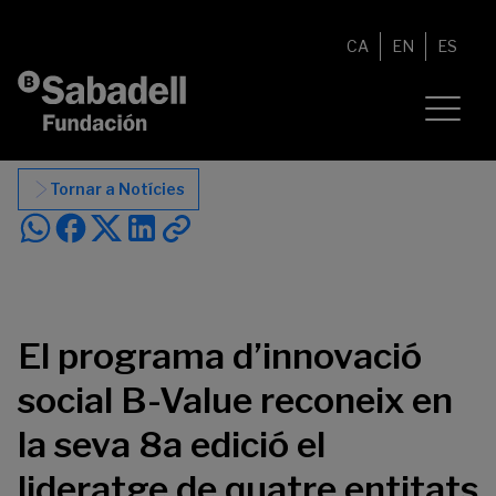
Vés al contingut
CA
EN
ES
Tornar a Notícies
El programa d’innovació
social B-Value reconeix en
la seva 8a edició el
lideratge de quatre entitats