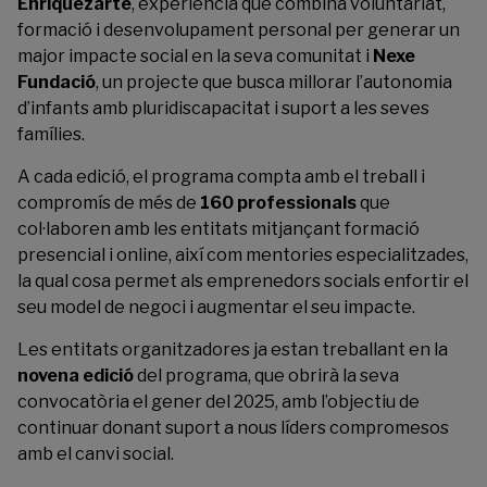
Enriquezarte
, experiència que combina voluntariat,
formació i desenvolupament personal per generar un
major impacte social en la seva comunitat i
Nexe
Fundació
, un projecte que busca millorar l’autonomia
d’infants amb pluridiscapacitat i suport a les seves
famílies.
A cada edició, el programa compta amb el treball i
compromís de més de
160 professionals
que
col·laboren amb les entitats mitjançant formació
presencial i online, així com mentories especialitzades,
la qual cosa permet als emprenedors socials enfortir el
seu model de negoci i augmentar el seu impacte.
Les entitats organitzadores ja estan treballant en la
novena edició
del programa, que obrirà la seva
convocatòria el gener del 2025, amb l’objectiu de
continuar donant suport a nous líders compromesos
amb el canvi social.