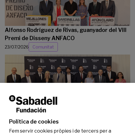
Alfonso Rodríguez de Rivas, guanyador del VIII
Premi de Disseny ANFACO
23/07/2026
Comunitat
La Fundació Banc Sabadell reconeix a dos
investigadors en els àmbits de l’edició del
genoma i l’energia neta
Política de cookies
07/07/2026
Investigació
Fem servir cookies pròpies i de tercers per a