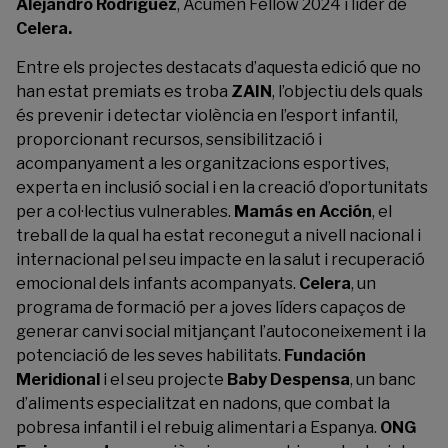
Alejandro Rodríguez
, Acumen Fellow 2024 i líder de
Celera.
Entre els projectes destacats d’aquesta edició que no
han estat premiats es troba
ZAIN
, l’objectiu dels quals
és prevenir i detectar violència en l’esport infantil,
proporcionant recursos, sensibilització i
acompanyament a les organitzacions esportives,
experta en inclusió social i en la creació d’oportunitats
per a col·lectius vulnerables.
Mamás en Acción
, el
treball de la qual ha estat reconegut a nivell nacional i
internacional pel seu impacte en la salut i recuperació
emocional dels infants acompanyats.
Celera
, un
programa de formació per a joves líders capaços de
generar canvi social mitjançant l’autoconeixement i la
potenciació de les seves habilitats.
Fundación
Meridional
i el seu projecte
Baby Despensa
, un banc
d’aliments especialitzat en nadons, que combat la
pobresa infantil i el rebuig alimentari a Espanya.
ONG