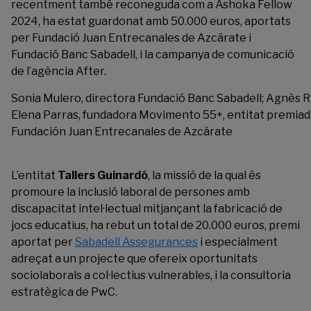
recentment també reconeguda com a Ashoka Fellow
2024, ha estat guardonat amb 50.000 euros, aportats
per Fundació Juan Entrecanales de Azcárate i
Fundació Banc Sabadell, i la campanya de comunicació
de l’agència After.
Sonia Mulero, directora Fundació Banc Sabadell; Agnès Ri
Elena Parras, fundadora Movimento 55+, entitat premiada
Fundación Juan Entrecanales de Azcárate
L’entitat
Tallers Guinardó
, la missió de la qual és
promoure la inclusió laboral de persones amb
discapacitat intel·lectual mitjançant la fabricació de
jocs educatius, ha rebut un total de 20.000 euros, premi
aportat per
Sabadell Assegurances
i especialment
adreçat a un projecte que ofereix oportunitats
sociolaborals a col·lectius vulnerables, i la consultoria
estratègica de PwC.