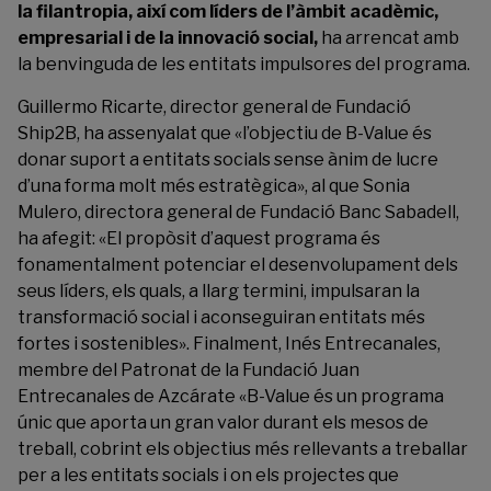
la filantropia, així com líders de l’àmbit acadèmic,
empresarial i de la innovació social,
ha arrencat amb
la benvinguda de les entitats impulsores del programa.
Guillermo Ricarte, director general de Fundació
Ship2B, ha assenyalat que «l’objectiu de B-Value és
donar suport a entitats socials sense ànim de lucre
d’una forma molt més estratègica», al que Sonia
Mulero, directora general de Fundació Banc Sabadell,
ha afegit: «El propòsit d’aquest programa és
fonamentalment potenciar el desenvolupament dels
seus líders, els quals, a llarg termini, impulsaran la
transformació social i aconseguiran entitats més
fortes i sostenibles». Finalment, Inés Entrecanales,
membre del Patronat de la Fundació Juan
Entrecanales de Azcárate «B-Value és un programa
únic que aporta un gran valor durant els mesos de
treball, cobrint els objectius més rellevants a treballar
per a les entitats socials i on els projectes que