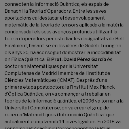
connecten la Informació Quàntica, els espais de
Banach i la Teoria d’Operadors. Entre les seves
aportacions cal destacar el desenvolupament
matemàtic de la teoria de tensors aplicada a la matèria
condensada i els seus avenços profunds utilitzant la
teoria d’operadors per estudiar les desigualtats de Bell.
Finalment, basant-se en les idees de Gödel i Turing en
els anys 30, ha aconseguit demostrar la indecidibilitat
en Física Quàntica.
El Prof. David Pérez García
és
doctor en Matemàtiques per la Universitat
Complutense de Madrid i membre de l’Institut de
Ciències Matemàtiques (ICMAT). Després d’una
primera etapa postdoctoral a l’Institut Max Planck
d’Òptica Quàntica, on va començar a treballar en
teories de la informació quàntica, el 2006 va tornar a la
Universitat Complutense, on va crear el grup de
recerca ‘Matemàtiques i Informació Quàntica’, que
actualment compta amb 14 investigadors. En 2018 va
ser nomenat Acadèmic Corresponent de la Reial