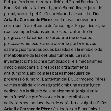
Pel que fa a la catorzena edició del Premi Fundació
Banc Sabadell a la Investigació Biomèdica, el jurat del
premi, presidit pel Dr. Oscar Marín, ha escollit el
Dr.
Arkaitz Carracedo Pérez
per la seva innovadora
contribució en el camp de l’oncologia. En particular, ha
realitzat aportacions pioneres per entendre la
progressió del càncer de pròstata i ha descobert
processos moleculars que obren la porta a noves
estratègies terapèutiques basades en la inhibició del
metabolisme de les cèl·lules tumorals. La seva
investigació ha aconseguit dilucidar els mecanismes
d’acció associats a la resposta a tractaments
antitumorals, així com les bases moleculars de
progressió tumoral. L’activitat del Dr. Carracedo Pérez
va més enllà de la investigació amb una estratègica
dedicació a la difusió del coneixement, ja sigui en la
seva funció de professor de la universitat o en
activitats socioeducatives de caràcter divulgatiu. El
Dr.
Arkaitz Carracedo Pérez
és doctor en Bioquímica i