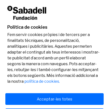
La Fundació Banc Sabadell reconeix a dos
investigadors en els àmbits de l’edició del
genoma i l’energia neta
Política de cookies
07/07/2026
Investigació
Fem servir cookies pròpies i de tercers per a
finalitats tècniques, de personalització,
analítiques i publicitàries. Aquestes permeten
adaptar el contingut als teus interessos i mostrar-
te publicitat d’acord amb un perfil elaborat
segons la manera com navegues. Pots acceptar-
les, rebutjar-les i també configurar-les mitjançant
els botons següents. Més informació addicional a
Legal
Activitat
Social
la nostra
política de cookies.
Avís legal
Convocatòries
Política de privacitat
Premis
Política de cookies
Notícies
Atenció a l’usuari
Contacte
Acceptar-les totes