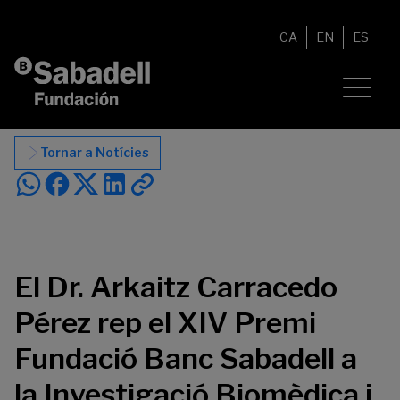
Vés al contingut
CA
EN
ES
Tornar a Notícies
El Dr. Arkaitz Carracedo
Pérez rep el XIV Premi
Fundació Banc Sabadell a
la Investigació Biomèdica i