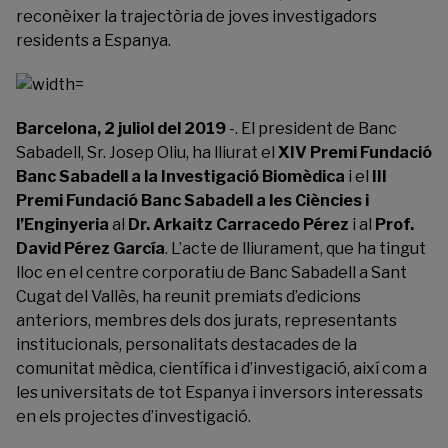
reconèixer la trajectòria de joves investigadors
residents a Espanya.
Barcelona, ​​2 juliol del 2019
-. El president de Banc
Sabadell, Sr. Josep Oliu, ha lliurat el
XIV Premi Fundació
Banc Sabadell a la Investigació Biomèdica
i el
III
Premi Fundació Banc Sabadell a les Ciències i
l’Enginyeria
al
Dr. Arkaitz Carracedo Pérez
i al
Prof.
David Pérez García
. L’acte de lliurament, que ha tingut
lloc en el centre corporatiu de Banc Sabadell a Sant
Cugat del Vallès, ha reunit premiats d’edicions
anteriors, membres dels dos jurats, representants
institucionals, personalitats destacades de la
comunitat mèdica, científica i d’investigació, així com a
les universitats de tot Espanya i inversors interessats
en els projectes d’investigació.