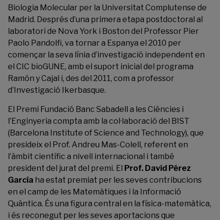
Biologia Molecular per la Universitat Complutense de
Madrid. Després d’una primera etapa postdoctoral al
laboratori de Nova York i Boston del Professor Pier
Paolo Pandolfi, va tornar a Espanya el 2010 per
començar la seva línia d’investigació independent en
el CIC bioGUNE, amb el suport inicial del programa
Ramón y Cajal i, des del 2011, com a professor
d’Investigació Ikerbasque.
El Premi Fundació Banc Sabadell a les Ciències i
l’Enginyeria compta amb la col·laboració del BIST
(Barcelona Institute of Science and Technology), que
presideix el Prof. Andreu Mas-Colell, referent en
l’àmbit científic a nivell internacional i també
president del jurat del premi. El
Prof. David Pérez
García
ha estat premiat per les seves contribucions
en el camp de les Matemàtiques i la Informació
Quàntica. És una figura central en la física-matemàtica,
i és reconegut per les seves aportacions que