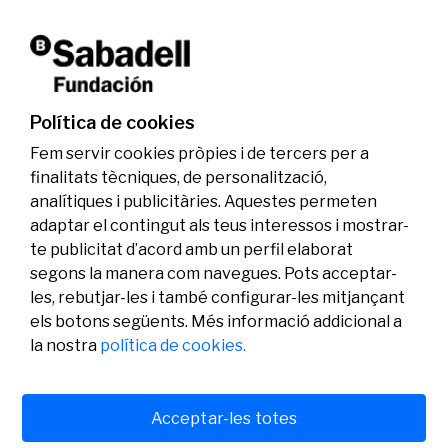
La Fundació Banc Sabadell reconeix a dos
investigadors en els àmbits de l’edició del
genoma i l’energia neta
Política de cookies
07/07/2026
Investigació
Fem servir cookies pròpies i de tercers per a
finalitats tècniques, de personalització,
analítiques i publicitàries. Aquestes permeten
adaptar el contingut als teus interessos i mostrar-
te publicitat d’acord amb un perfil elaborat
segons la manera com navegues. Pots acceptar-
les, rebutjar-les i també configurar-les mitjançant
els botons següents. Més informació addicional a
Legal
Activitat
Social
la nostra
política de cookies.
Avís legal
Convocatòries
Política de privacitat
Premis
Política de cookies
Notícies
Atenció a l’usuari
Contacte
Acceptar-les totes