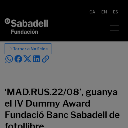
Vés al contingut
CA
EN
ES
Tornar a Notícies
‘MAD.RUS.22/08’, guanya
el IV Dummy Award
Fundació Banc Sabadell de
fotollibre