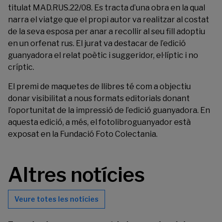
titulat MAD.RUS.22/08. Es tracta d’una obra en la qual
narra el viatge que el propi autor va realitzar al costat
de la seva esposa per anar a recollir al seu fill adoptiu
en un orfenat rus. El jurat va destacar de l’edició
guanyadora el relat poètic i suggeridor, el·líptic i no
críptic.
El premi de maquetes de llibres té com a objectiu
donar visibilitat a nous formats editorials donant
l’oportunitat de la impressió de l’edició guanyadora. En
aquesta edició, a més, el fotolibroguanyador està
exposat en la Fundació Foto Colectania.
Altres notícies
Veure totes les notícies