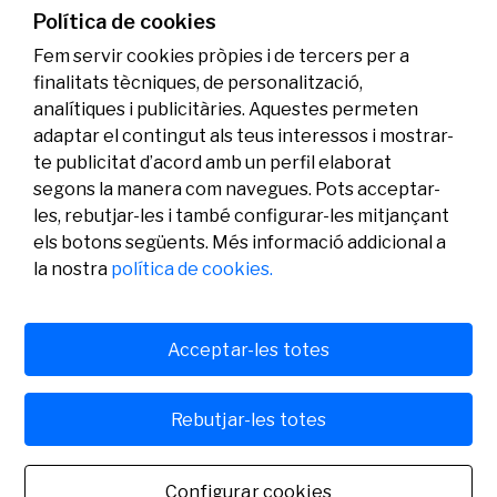
genoma i l’energia neta
Política de cookies
07/07/2026
Investigació
Fem servir cookies pròpies i de tercers per a
finalitats tècniques, de personalització,
analítiques i publicitàries. Aquestes permeten
adaptar el contingut als teus interessos i mostrar-
te publicitat d’acord amb un perfil elaborat
segons la manera com navegues. Pots acceptar-
les, rebutjar-les i també configurar-les mitjançant
els botons següents. Més informació addicional a
Legal
Activitat
Social
la nostra
política de cookies.
Avís legal
Convocatòries
Política de privacitat
Premis
Política de cookies
Notícies
Atenció a l’usuari
Contacte
Acceptar-les totes
Rebutjar-les totes
© Fundació Banc Sabadell 2024 tots els drets reservats
Configurar cookies