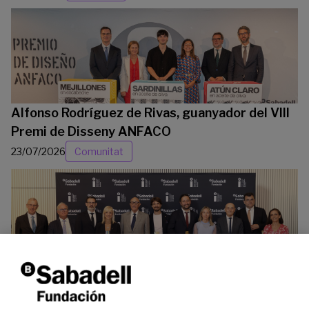
Alfonso Rodríguez de Rivas, guanyador del VIII
Premi de Disseny ANFACO
23/07/2026
Comunitat
La Fundació Banc Sabadell reconeix a dos
investigadors en els àmbits de l’edició del