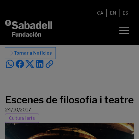
Vés al contingut
CA
EN
ES
Tornar a Notícies
Escenes de filosofia i teatre
24/10/2017
Cultura i arts