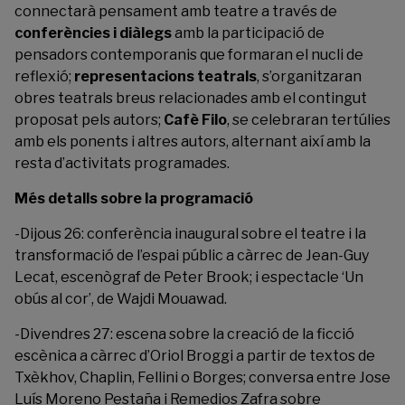
connectarà pensament amb teatre a través de
conferències i diàlegs
amb la participació de
pensadors contemporanis que formaran el nucli de
reflexió;
representacions teatrals
, s’organitzaran
obres teatrals breus relacionades amb el contingut
proposat pels autors;
Cafè Filo
, se celebraran tertúlies
amb els ponents i altres autors, alternant així amb la
resta d’activitats programades.
Més detalls sobre la programació
-Dijous 26: conferència inaugural sobre el teatre i la
transformació de l’espai públic a càrrec de Jean-Guy
Lecat, escenògraf de Peter Brook; i espectacle ‘Un
obús al cor’, de Wajdi Mouawad.
-Divendres 27: escena sobre la creació de la ficció
escènica a càrrec d’Oriol Broggi a partir de textos de
Txèkhov, Chaplin, Fellini o Borges; conversa entre Jose
Luís Moreno Pestaña i Remedios Zafra sobre