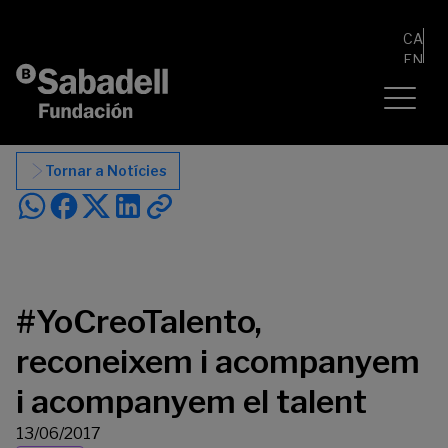
Vés al contingut
CA
EN
ES
Tornar a Notícies
#YoCreoTalento,
reconeixem i acompanyem
i acompanyem el talent
13/06/2017