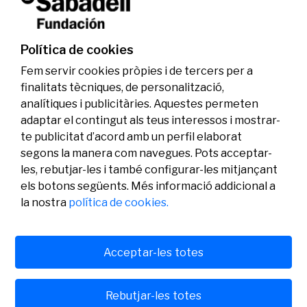
La Fundació Banc Sabadell reconeix a dos
investigadors en els àmbits de l’edició del
genoma i l’energia neta
Política de cookies
07/07/2026
Investigació
Fem servir cookies pròpies i de tercers per a
finalitats tècniques, de personalització,
analítiques i publicitàries. Aquestes permeten
adaptar el contingut als teus interessos i mostrar-
te publicitat d’acord amb un perfil elaborat
segons la manera com navegues. Pots acceptar-
les, rebutjar-les i també configurar-les mitjançant
els botons següents. Més informació addicional a
Legal
Activitat
Social
la nostra
política de cookies.
Avís legal
Convocatòries
Política de privacitat
Premis
Política de cookies
Notícies
Atenció a l’usuari
Contacte
Acceptar-les totes
Rebutjar-les totes