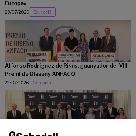
Europa»
29/07/2026
Educació
Alfonso Rodríguez de Rivas, guanyador del VIII
Premi de Disseny ANFACO
23/07/2026
Comunitat