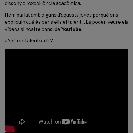
disseny o l’excel·lència acadèmica.
Hem parlat amb alguns d’aquests joves perquè ens
expliquin què és per a ells el talent… Es poden veure els
vídeos al nostre canal de
Youtube
.
#YoCreoTalento, i tu?