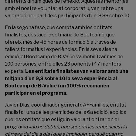
diferents dinàmiques de reflexió. Aquestes mentories
amb el nostre voluntariat corporatiu, van rebre una
valoració per part dels participants d’un 8,88 sobre 10.
En la segona fase, que compta amb les entitats
finalistes, destaca la setmana de Bootcamp, que
ofereix més de 45 hores de formació a través de
tallers formatius i experiències. En la seva sisena
edició, el Bootcamp de B-Value va mobilitzar més de
100 persones, entre elles 23 ponents i 47 mentors
experts.
Les entitats finalistes van valorar amb una
mitjana d’un 9,8 sobre 10 la seva experiència al
Bootcamp de B-Value i un 100% recomanen
participar en el programa.
Javier Días, coordinador general
d’A+Famílies
, entitat
finalista i una de les premiades de la 6a edició, explica
que les entitats que estiguin valorant entrar en el
programa
«no ho dubtin, que superin les reticències i la
càrrega del dia a dia i que s’impliquin, perquè quan ho