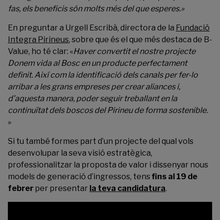
fas, els beneficis són molts més del que esperes.»
En preguntar a Urgell Escribà, directora de la
Fundació
Integra Pirineus
, sobre que és el que més destaca de B-
Value, ho té clar: «
Haver convertit el nostre projecte
Donem vida al Bosc
en un producte perfectament
definit. Així com la identificació dels canals per fer-lo
arribar a les grans empreses per crear aliances i,
d’aquesta manera, poder seguir treballant en la
continuïtat dels boscos del Pirineu de forma sostenible.
»
Si tu també formes part d’un projecte del qual vols
desenvolupar la seva visió estratègica,
professionalitzar la proposta de valor i dissenyar nous
models de generació d’ingressos, tens
fins al 19 de
febrer
per presentar
la teva candidatura
.