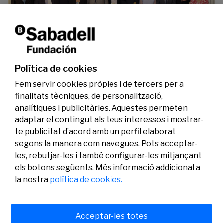
La Fundació Banc Sabadell reconeix a dos
investigadors en els àmbits de l’edició del
genoma i l’energia neta
Política de cookies
07/07/2026
Investigació
Fem servir cookies pròpies i de tercers per a
finalitats tècniques, de personalització,
analítiques i publicitàries. Aquestes permeten
adaptar el contingut als teus interessos i mostrar-
te publicitat d’acord amb un perfil elaborat
segons la manera com navegues. Pots acceptar-
les, rebutjar-les i també configurar-les mitjançant
els botons següents. Més informació addicional a
Legal
Activitat
Social
la nostra
política de cookies.
Avís legal
Convocatòries
Política de privacitat
Premis
Política de cookies
Notícies
Atenció a l’usuari
Contacte
Acceptar-les totes