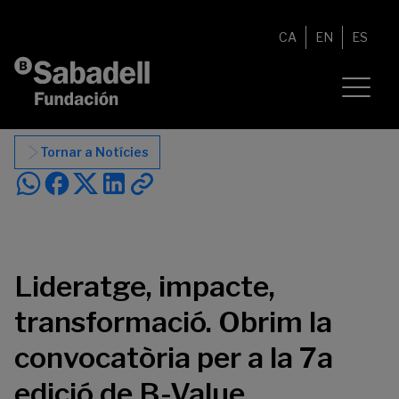
Vés al contingut
CA
EN
ES
Tornar a Notícies
Lideratge, impacte,
transformació. Obrim la
convocatòria per a la 7a
edició de B-Value.