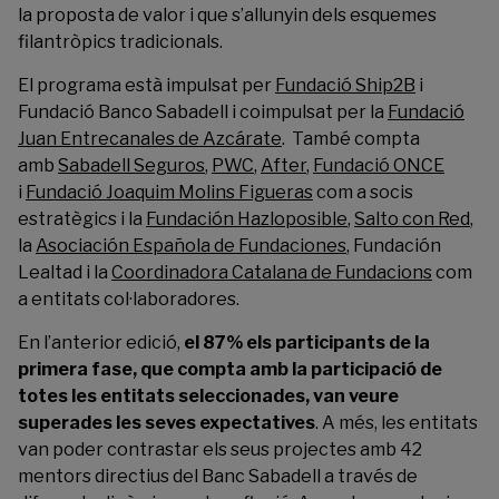
la proposta de valor i que s’allunyin dels esquemes
filantròpics tradicionals.
El programa està impulsat per
Fundació Ship2B
i
Fundació Banco Sabadell i coimpulsat per la
Fundació
Juan Entrecanales de Azcárate
. També compta
amb
Sabadell Seguros
,
PWC
,
After
,
Fundació ONCE
i
Fundació Joaquim Molins Figueras
com a socis
estratègics i la
Fundación Hazloposible
,
Salto con Red
,
la
Asociación Española de Fundaciones
,
Fundación
Lealtad
i la
Coordinadora Catalana de Fundacions
com
a entitats col·laboradores.
En l’anterior edició,
el 87% els participants de la
primera fase, que compta amb la participació de
totes les entitats seleccionades, van veure
superades les seves expectatives
. A més, les entitats
van poder contrastar els seus projectes amb 42
mentors directius del Banc Sabadell a través de