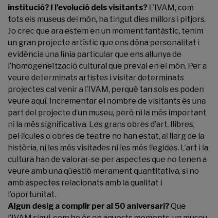
institució? I l’evolució dels visitants?
L’IVAM, com
tots els museus del món, ha tingut dies millors i pitjors.
Jo crec que ara estem en un moment fantàstic, tenim
un gran projecte artístic que ens dóna personalitat i
evidència una línia particular que ens allunya de
l’homogeneïtzació cultural que preval en el món. Per a
veure determinats artistes i visitar determinats
projectes cal venir a l’IVAM, perquè tan sols es poden
veure aquí. Incrementar el nombre de visitants és una
part del projecte d’un museu, però ni la més important
ni la més significativa. Les grans obres d’art, llibres,
pel·lícules o obres de teatre no han estat, al llarg de la
història, ni les més visitades ni les més llegides. L’art i la
cultura han de valorar-se per aspectes que no tenen a
veure amb una qüestió merament quantitativa, si no
amb aspectes relacionats amb la qualitat i
l’oportunitat.
Algun desig a complir per al 50 aniversari?
Que
l’IVAM sigui, com ho és en aquests moments, un museu