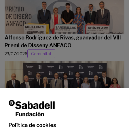
Alfonso Rodríguez de Rivas, guanyador del VIII
Premi de Disseny ANFACO
23/07/2026
Comunitat
La Fundació Banc Sabadell reconeix a dos
investigadors en els àmbits de l’edició del
genoma i l’energia neta
Política de cookies