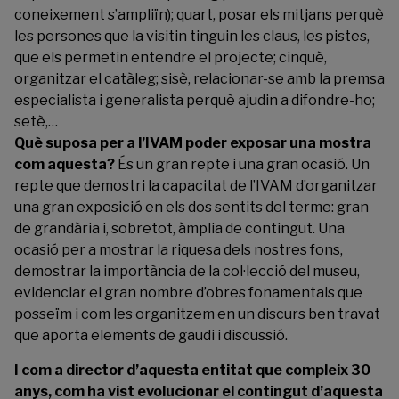
coneixement s’ampliïn); quart, posar els mitjans perquè
les persones que la visitin tinguin les claus, les pistes,
que els permetin entendre el projecte; cinquè,
organitzar el catàleg; sisè, relacionar-se amb la premsa
especialista i generalista perquè ajudin a difondre-ho;
setè,…
Què suposa per a l’IVAM poder exposar una mostra
com aquesta?
És un gran repte i una gran ocasió. Un
repte que demostri la capacitat de l’IVAM d’organitzar
una gran exposició en els dos sentits del terme: gran
de grandària i, sobretot, àmplia de contingut. Una
ocasió per a mostrar la riquesa dels nostres fons,
demostrar la importància de la col·lecció del museu,
evidenciar el gran nombre d’obres fonamentals que
posseïm i com les organitzem en un discurs ben travat
que aporta elements de gaudi i discussió.
I com a director d’aquesta entitat que compleix 30
anys, com ha vist evolucionar el contingut d’aquesta