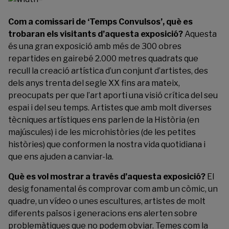
Com a comissari de ‘Temps Convulsos’, què es
trobaran els visitants d’aquesta exposició?
Aquesta
és una gran exposició amb més de 300 obres
repartides en gairebé 2.000 metres quadrats que
recull la creació artística d’un conjunt d’artistes, des
dels anys trenta del segle XX fins ara mateix,
preocupats per que l’art aporti una visió crítica del seu
espai i del seu temps. Artistes que amb molt diverses
tècniques artístiques ens parlen de la Història (en
majúscules) i de les microhistòries (de les petites
històries) que conformen la nostra vida quotidiana i
que ens ajuden a canviar-la.
Què es vol mostrar a través d’aquesta exposició?
El
desig fonamental és comprovar com amb un còmic, un
quadre, un vídeo o unes escultures, artistes de molt
diferents països i generacions ens alerten sobre
problemàtiques que no podem obviar. Temes com la