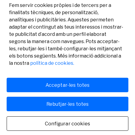
07/07/2026
Investigació
Fem servir cookies pròpies i de tercers per a
finalitats tècniques, de personalització,
analítiques i publicitàries. Aquestes permeten
adaptar el contingut als teus interessos i mostrar-
te publicitat d’acord amb un perfil elaborat
segons la manera com navegues. Pots acceptar-
les, rebutjar-les i també configurar-les mitjançant
els botons següents. Més informació addicional a
Legal
Activitat
Social
la nostra
política de cookies.
Avís legal
Convocatòries
Política de privacitat
Premis
Política de cookies
Notícies
Atenció a l’usuari
Contacte
Acceptar-les totes
Rebutjar-les totes
© Fundació Banc Sabadell 2024 tots els drets reservats
Configurar cookies