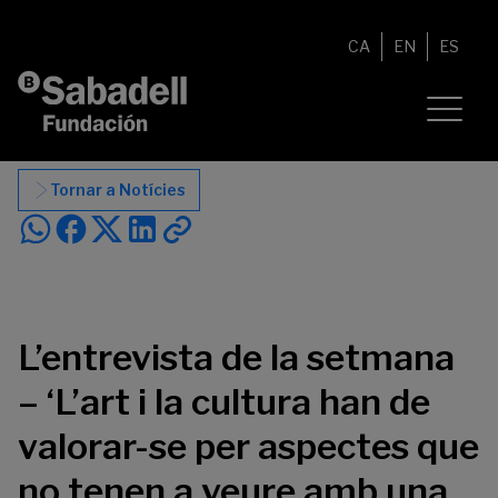
Vés al contingut
CA
EN
ES
Tornar a Notícies
L’entrevista de la setmana
– ‘L’art i la cultura han de
valorar-se per aspectes que
no tenen a veure amb una