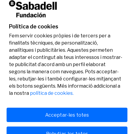
La Fundació Banc Sabadell reconeix a dos
investigadors en els àmbits de l’edició del
genoma i l’energia neta
Política de cookies
07/07/2026
Investigació
Fem servir cookies pròpies i de tercers per a
finalitats tècniques, de personalització,
analítiques i publicitàries. Aquestes permeten
adaptar el contingut als teus interessos i mostrar-
te publicitat d’acord amb un perfil elaborat
segons la manera com navegues. Pots acceptar-
les, rebutjar-les i també configurar-les mitjançant
els botons següents. Més informació addicional a
Legal
Activitat
Social
la nostra
política de cookies.
Avís legal
Convocatòries
Política de privacitat
Premis
Política de cookies
Notícies
Atenció a l’usuari
Contacte
Acceptar-les totes
Rebutjar-les totes