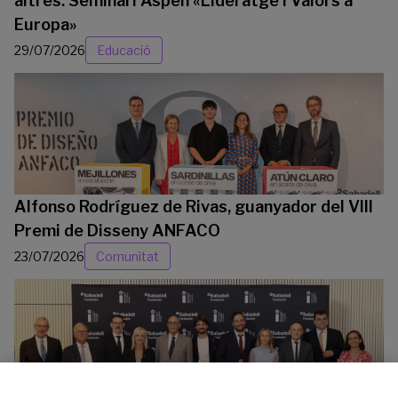
altres: Seminari Aspen «Lideratge i Valors a
Europa»
29/07/2026
Educació
Alfonso Rodríguez de Rivas, guanyador del VIII
Premi de Disseny ANFACO
23/07/2026
Comunitat