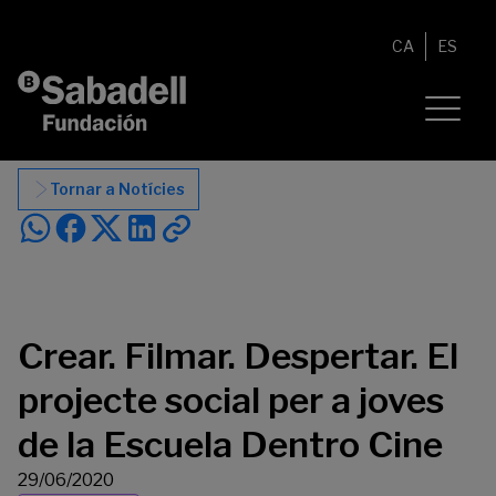
Vés al contingut
CA
ES
Tornar a Notícies
Crear. Filmar. Despertar. El
projecte social per a joves
de la Escuela Dentro Cine
29/06/2020