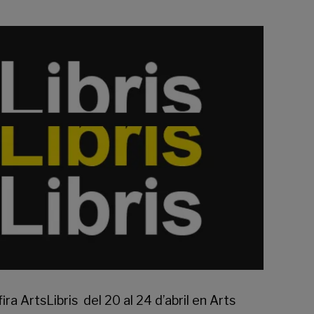
fira
ArtsLibris
del 20 al 24 d’abril en
Arts