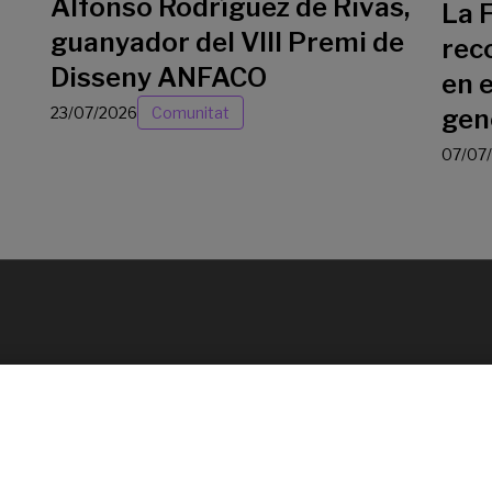
Alfonso Rodríguez de Rivas,
La 
guanyador del VIII Premi de
rec
Disseny ANFACO
en e
23/07/2026
Comunitat
gen
07/07