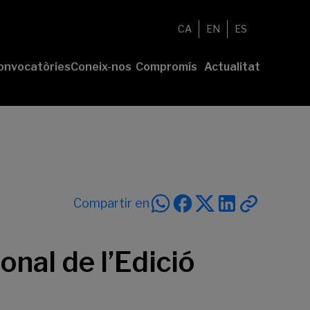
CA
EN
ES
onvocatòries
Coneix-nos
Compromís
Actualitat
esenta el
Fundació
Voluntariat
Notícies
u projecte
Nosaltres
Compromís
remis
Comunitat
sostenible
Value
Memòria
íderes
Transparència
lturales’
íderes
Compartir en
ciales’
onal de l’Edició