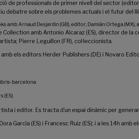
 de professionals de primer nivell del sector (editors, 
 debatre sobre els problemes actuals i el futur del llib
ks amb Arnaud Desjardin (GB), editor; Damián Ortega (MX), art
e Collection amb Antonio Alcaraz (ES), director de la col
rtista; Pierre Leguillon (FR), col·leccionista.
 amb els editors Herder Publishers (DE) i Novaro Editor
s (ES)
tista i editor. Es tracta d’un espai dinàmic per generar
 Dora García (ES) i Francesc Ruiz (ES); i a les 14h amb 