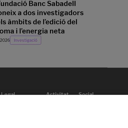
Fundació Banc Sabadell
oneix a dos investigadors
ls àmbits de l’edició del
oma i l’energia neta
/2026
Investigació
Legal
Activitat
Social
Avís legal
Convocatòries
Política de privacitat
Premis
Política de cookies
Notícies
Atenció a l’usuari
Contacte