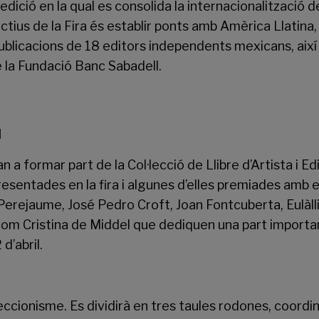
edició en la qual es consolida la internacionalització de
ctius de la Fira és establir ponts amb Amèrica Llatina,
ublicacions de 18 editors independents mexicans, així
e la Fundació Banc Sabadell.
l
an a formar part de la Col·lecció de Llibre d’Artista i 
resentades en la fira i algunes d’elles premiades amb 
erejaume, José Pedro Croft, Joan Fontcuberta, Eulàll
com Cristina de Middel que dediquen una part important
d’abril.
·leccionisme. Es dividirà en tres taules rodones, coordi