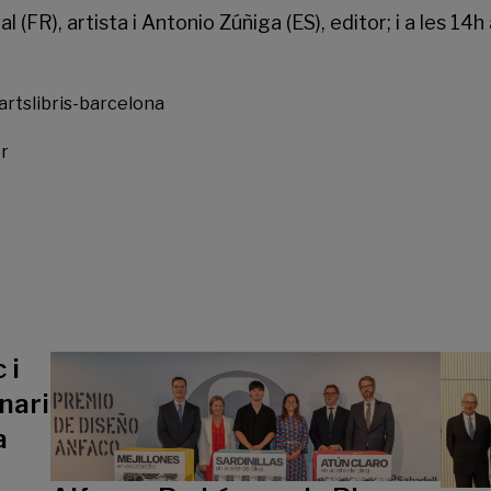
 (FR), artista i Antonio Zúñiga (ES), editor; i a les 14
r
 i
nari
a