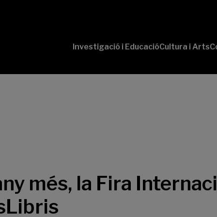
Investigació i Educació
Cultura i Arts
C
‘Conversaciones
Pr
con Ciencia’
te
P
B-
‘L
Cu
‘L
So
ny més, la Fira Internaci
Libris