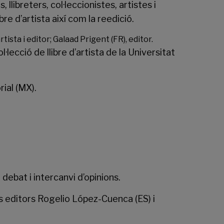
llibreters, col·leccionistes, artistes i
re d’artista així com la reedició.
ista i editor; Galaad Prigent (FR), editor.
·lecció de llibre d’artista de la Universitat
ial (MX).
 debat i intercanvi d’opinions.
els editors Rogelio López-Cuenca (ES) i