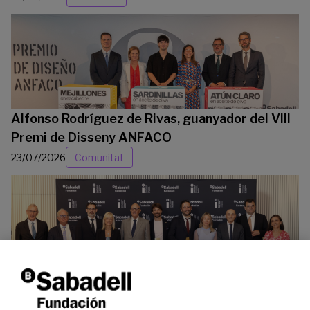
Alfonso Rodríguez de Rivas, guanyador del VIII
Premi de Disseny ANFACO
23/07/2026
Comunitat
La Fundació Banc Sabadell reconeix a dos
investigadors en els àmbits de l’edició del