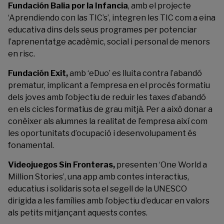
Fundación Balia por la Infancia
, amb el projecte
‘Aprendiendo con las TIC’s’, integren les TIC com a eina
educativa dins dels seus programes per potenciar
l’aprenentatge acadèmic, social i personal de menors
en risc.
Fundación Exit
,
amb ‘eDuo’ es lluita contra l’abandó
prematur, implicant a l’empresa en el procés formatiu
dels joves amb l’objectiu de reduir les taxes d’abandó
en els cicles formatius de grau mitjà. Per a això donar a
conèixer als alumnes la realitat de l’empresa així com
les oportunitats d’ocupació i desenvolupament és
fonamental.
Videojuegos Sin Fronteras
,
presenten ‘One World a
Million Stories’, una app amb contes interactius,
educatius i solidaris sota el segell de la UNESCO
dirigida a les famílies amb l’objectiu d’educar en valors
als petits mitjançant aquests contes.