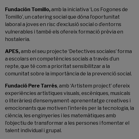
Fundación Tomillo
,
amb la iniciativa ‘Los Fogones de
Tomillo’, un catering social que dóna l’oportunitat
laboral a joves en risc d’exclusió social o d’entorns
vulnerables i també els ofereix formació prèvia en
hostaleria.
APES
,
amb el seu projecte ‘Detectives sociales’ forma
a escolars en competències socials a través d’un
repte, que té com a prioritat sensibilitzar a la
comunitat sobre la importància de la prevenció social.
Fundació Pere Tarrés
, amb ‘Artistem project’ ofereix
experiències artístiques visuals, escèniques, musicals
o literàries) d’ensenyament-aprenentatge creatives i
emocionants que motiven l’interès per la tecnologia, la
ciència, les enginyeries i les matemàtiques amb
l’objectiu de transformar a les persones i fomentar el
talent individual i grupal.