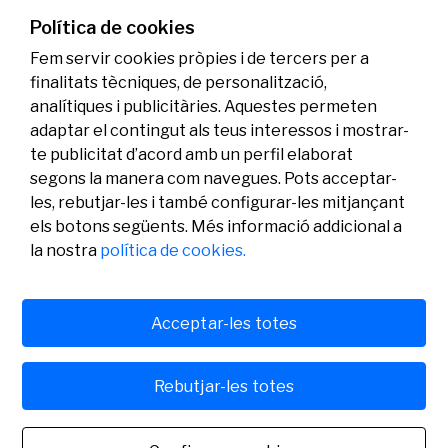
genoma i l’energia neta
Política de cookies
07/07/2026
Investigació
Fem servir cookies pròpies i de tercers per a
finalitats tècniques, de personalització,
analítiques i publicitàries. Aquestes permeten
adaptar el contingut als teus interessos i mostrar-
te publicitat d’acord amb un perfil elaborat
segons la manera com navegues. Pots acceptar-
les, rebutjar-les i també configurar-les mitjançant
els botons següents. Més informació addicional a
Legal
Activitat
Social
la nostra
política de cookies.
Avís legal
Convocatòries
Política de privacitat
Premis
Política de cookies
Notícies
Atenció a l’usuari
Contacte
Acceptar-les totes
Rebutjar-les totes
© Fundació Banc Sabadell 2024 tots els drets reservats