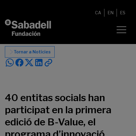
Vés al contingut
CA
EN
ES
Tornar a Notícies
40 entitas socials han
participat en la primera
edició de B-Value, el
programa d’innovació