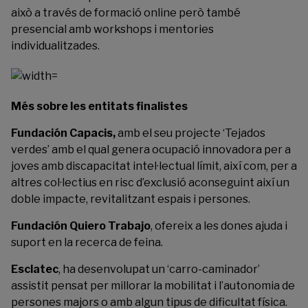
això a través de formació online però també
presencial amb workshops i mentories
individualitzades.
Més sobre les entitats finalistes
Fundación Capacis
,
amb el seu projecte ‘Tejados
verdes’ amb el qual genera ocupació innovadora per a
joves amb discapacitat intel·lectual límit, així com, per a
altres col·lectius en risc d’exclusió aconseguint així un
doble impacte, revitalitzant espais i persones.
Fundación Quiero Trabajo
, ofereix a les dones ajuda i
suport en la recerca de feina.
Esclatec
, ha desenvolupat un ‘carro-caminador’
assistit pensat per millorar la mobilitat i l’autonomia de
persones majors o amb algun tipus de dificultat física.