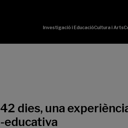
Investigació i Educació
Cultura i Arts
C
‘Conversaciones
Pr
con Ciencia’
te
P
B-
‘L
Cu
‘L
So
2 dies, una experiència 
o-educativa