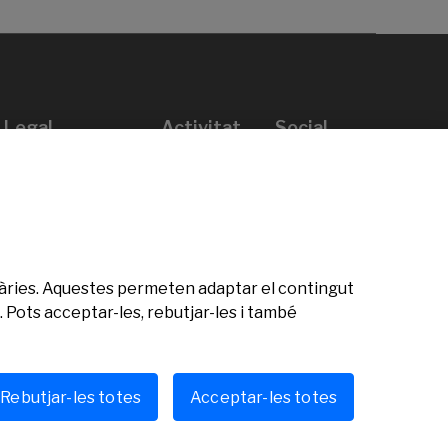
Legal
Activitat
Social
Avís legal
Convocatòries
Política de privacitat
Premis
Política de cookies
Notícies
Atenció a l’usuari
Contacte
citàries. Aquestes permeten adaptar el contingut
 Pots acceptar-les, rebutjar-les i també
Rebutjar-les totes
Acceptar-les totes