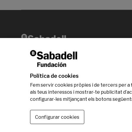
Av. Diagonal, 456 2ª planta 08006 Barcelona
T +34 938 826 960
Política de cookies
Fem servir cookies pròpies i de tercers per a 
als teus interessos i mostrar-te publicitat d
configurar-les mitjançant els botons següents
© Fundació Banc Sabadell 2024 tots els drets res
Configurar cookies