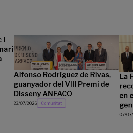
 i
nari
a
Alfonso Rodríguez de Rivas,
La 
guanyador del VIII Premi de
rec
Disseny ANFACO
en e
23/07/2026
Comunitat
gen
07/07