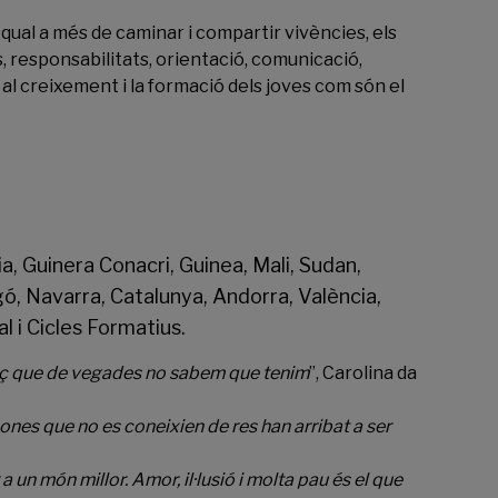
qual a més de caminar i compartir vivències, els
s, responsabilitats, orientació, comunicació,
 al creixement i la formació dels joves com són el
, Guinera Conacri, Guinea, Mali, Sudan,
agó, Navarra, Catalunya, Andorra, València,
l i Cicles Formatius.
orç que de vegades no sabem que tenim
”, Carolina da
ones que no es coneixien de res han arribat a ser
 un món millor. Amor, il·lusió i molta pau és el que