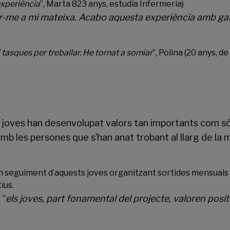
experiència
”, Marta 823 anys, estudia Infermeria)
ir-me a mi mateixa. Acabo aquesta experiència amb ga
tasques per treballar. He tornat a somiar
”, Polina (20 anys, de
s joves han desenvolupat valors tan importants com só
amb les persones que s’han anat trobant al llarg de la 
un seguiment d’aquests joves organitzant sortides mensuals a
ius.
, “
els joves, part fonamental del projecte, valoren posit