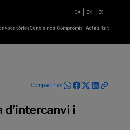
CA
EN
ES
onvocatòries
Coneix-nos
Compromís
Actualitat
esenta el
Fundació
Voluntariat
Notícies
u projecte
Nosaltres
Compromís
remis
Comunitat
sostenible
Value
Memòria
íderes
Transparència
lturales’
íderes
Compartir en
ciales’
d’intercanvi i