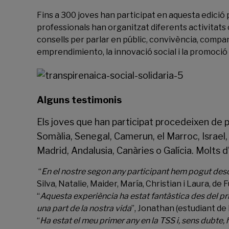
Fins a 300 joves han participat en aquesta edició
professionals han organitzat diferents activitat
consells per parlar en públic, convivència, compan
emprendimiento, la innovació social i la promoció 
Alguns testimonis
Els joves que han participat procedeixen de 
Somàlia, Senegal, Camerun, el Marroc, Israel, 
Madrid, Andalusia, Canàries o Galícia. Molts 
“
En el nostre segon any participant hem pogut des
Silva, Natalie, Maider, María, Christian i Laura, de
“
Aquesta experiència ha estat fantàstica des del pr
una part de la nostra vida
”, Jonathan (estudiant de 
“
Ha estat el meu primer any en la TSS i, sens dubte, 