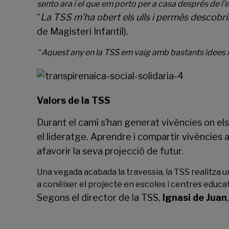
sento ara i el que em porto per a casa després de l’
“
La TSS m’ha obert els ulls i permès descobr
de Magisteri Infantil).
“
Aquest any en la TSS em vaig amb bastants idees i 
Valors de la TSS
Durant el camí s’han generat vivències on el
el lideratge. Aprendre i compartir vivències 
afavorir la seva projecció de futur.
Una vegada acabada la travessia, la TSS realitza 
a conèixer el projecte en escoles i centres educat
Segons el director de la TSS,
Ignasi de Juan