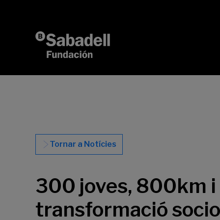
Vés al contingut
Tornar a Notícies
300 joves, 800km i 4
transformació soci