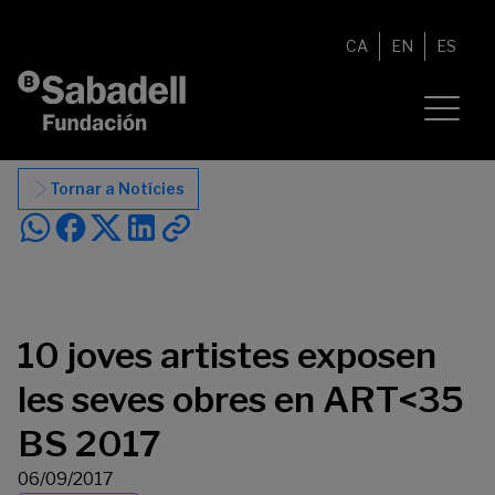
Vés al contingut
CA
EN
ES
Tornar a Notícies
10 joves artistes exposen
les seves obres en ART<35
BS 2017
06/09/2017