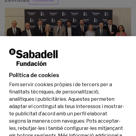
La Fundació Banc Sabadell reconeix a dos
investigadors en els àmbits de l’edició del
genoma i l’energia neta
Política de cookies
07/07/2026
Investigació
Fem servir cookies pròpies i de tercers per a
finalitats tècniques, de personalització,
analítiques i publicitàries. Aquestes permeten
adaptar el contingut als teus interessos i mostrar-
te publicitat d’acord amb un perfil elaborat
segons la manera com navegues. Pots acceptar-
les, rebutjar-les i també configurar-les mitjançant
els botons següents. Més informació addicional a