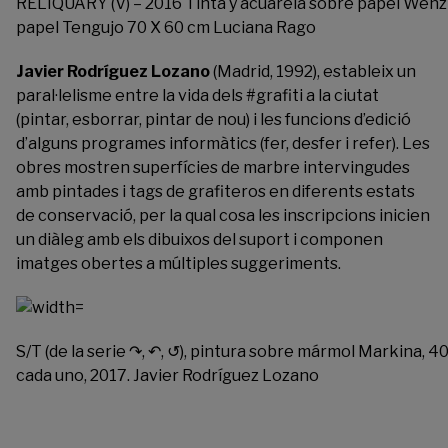
RELIQUARY (V) – 2016 Tinta y acuarela sobre papel Wenz
papel Tengujo 70 X 60 cm Luciana Rago
Javier Rodríguez Lozano
(Madrid, 1992), estableix un
paral·lelisme entre la vida dels #grafiti a la ciutat
(pintar, esborrar, pintar de nou) i les funcions d’edició
d’alguns programes informàtics (fer, desfer i refer). Les
obres mostren superfícies de marbre intervingudes
amb pintades i tags de grafiteros en diferents estats
de conservació, per la qual cosa les inscripcions inicien
un diàleg amb els dibuixos del suport i componen
imatges obertes a múltiples suggeriments.
S/T (de la serie ↷, ↶, ↺), pintura sobre mármol Markina, 4
cada uno, 2017. Javier Rodríguez Lozano