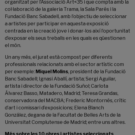
organitzat per l’Associació Art<35 i que compta amb la
col·laboració de la galeria Trama, la
Sala Parés
i la
Fundació Banc Sabadell, amb l’objectiu de seleccionar
a artistes per participar en aquesta exposició
centrada en la creació jove i donar-los així l’oportunitat
d’exposar els seus treballs en les quals es qüestionen
el món.
Un any més, el jurat està compost per diferents
professionals relacionats amb el sector artístic com
per exemple:
Miquel Molins
, president de la Fundació
Banc Sabadell; Ignasi Aballí, artista; Sergi Aguilar,
artista i director de la Fundació Suñol; Carlota
Álvarez Basso, Matadero, Madrid; Teresa Grandas,
conservadora del MACBA; Frederic Montornés, crític
d’art i comissari d’exposicions; Elena Blanch
González, degana de la Facultat de Belles Arts de la
Universitat Complutense de Madrid; entre uns altres.
Més sobre les 10 obres i artistes seleccionats