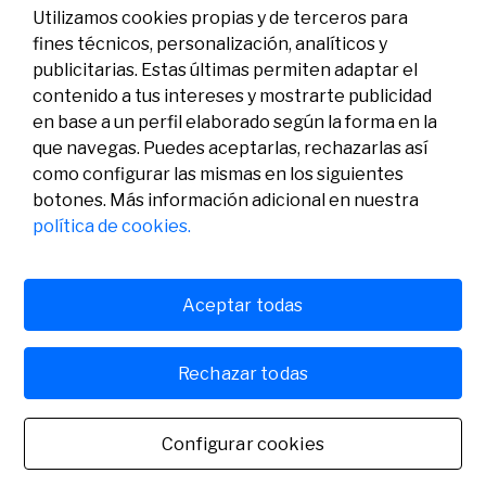
Utilizamos cookies propias y de terceros para
fines técnicos, personalización, analíticos y
publicitarias. Estas últimas permiten adaptar el
contenido a tus intereses y mostrarte publicidad
en base a un perfil elaborado según la forma en la
que navegas. Puedes aceptarlas, rechazarlas así
como configurar las mismas en los siguientes
Legal
Actividad
Social
botones. Más información adicional en nuestra
Aviso legal
Convocatorias
política de cookies.
Política de privacidad
Premios
Política de cookies
Noticias
Atención al usuario
Contacto
Aceptar todas
Rechazar todas
© Fundación Banco Sabadell 2024 todos los derechos
reservados
Configurar cookies