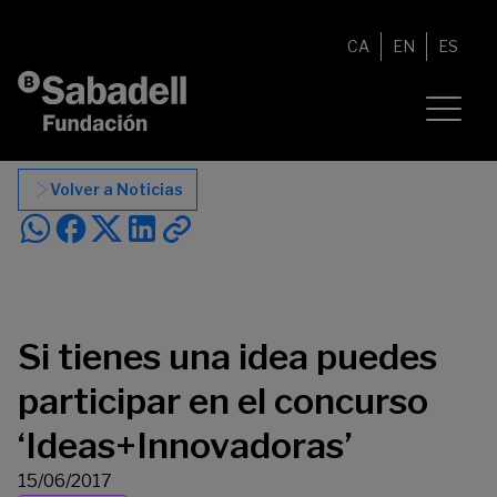
Saltar al contenido
CA
EN
ES
Volver a Noticias
Si tienes una idea puedes
participar en el concurso
‘Ideas+Innovadoras’
15/06/2017