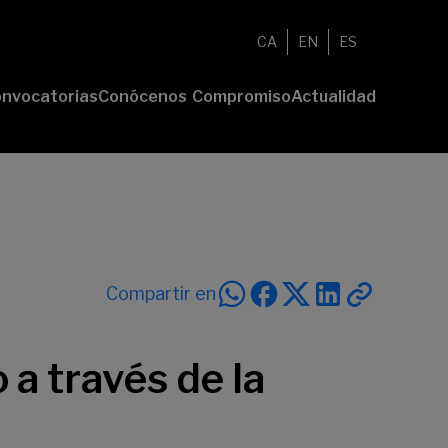
CA
EN
ES
nvocatorias
Conócenos
Compromiso
Actualidad
esenta tu
Fundación
Voluntariado
Noticias
oyecto
Nosotros
Compromiso
emios
Comunidad
sostenible
Value
Memoria
deres
Transparencia
lturales
deres
Compartir en
ciales
 a través de la