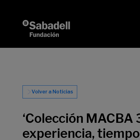
Saltar al contenido
Volver a Noticias
‘Colección MACBA 31’
experiencia, tiempo 