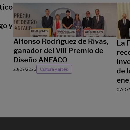
tico
go y
Alfonso Rodríguez de Rivas,
La 
ganador del VIII Premio de
rec
Diseño ANFACO
inv
23/07/2026
Cultura y artes
de l
ene
07/07