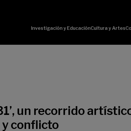
Investigación y Educación
Cultura y Artes
Co
Conversaciones
Pr
con Ciencia
pr
Pr
B-
Lí
Cu
Lí
So
, un recorrido artístico
y conflicto