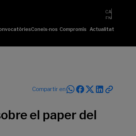
CA
EN
ES
onvocatòries
Coneix-nos
Compromís
Actualitat
esenta el
Fundació
Voluntariat
Notícies
u projecte
Nosaltres
Compromís
remis
Comunitat
sostenible
Value
Memòria
íderes
Transparència
lturales’
íderes
Compartir en
ciales’
sobre el paper del