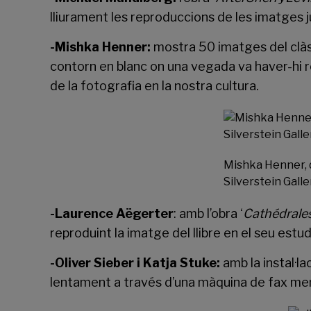
lliurament les reproduccions de les imatges ju
-Mishka Henner:
mostra 50 imatges del clàss
contorn en blanc on una vegada va haver-hi ros
de la fotografia en la nostra cultura.
Mishka Henner, d
Silverstein Galle
-Laurence Aëgerter
: amb l’obra ‘
Cathédrale
reproduint la imatge del llibre en el seu estud
-Oliver Sieber i Katja Stuke:
amb la instal·lac
lentament a través d’una màquina de fax ment