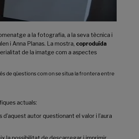
omenatge a la fotografia, a la seva tècnica i
ulen i Anna Planas. La mostra,
coproduïda
terialitat de la imatge com a aspectes
avés de qüestions com on se situa la frontera entre
fiques actuals:
 d’aquest autor questionant el valor i l’aura
x la possibilitat de descarregar i imprimir