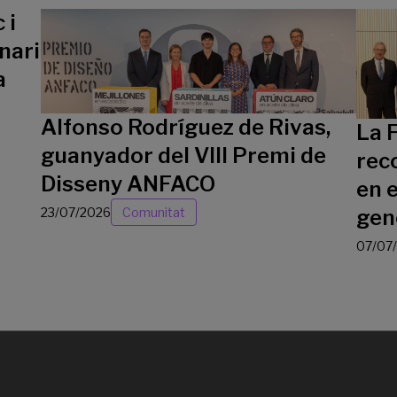
 i
nari
a
Alfonso Rodríguez de Rivas,
La 
guanyador del VIII Premi de
rec
Disseny ANFACO
en e
23/07/2026
Comunitat
gen
07/07