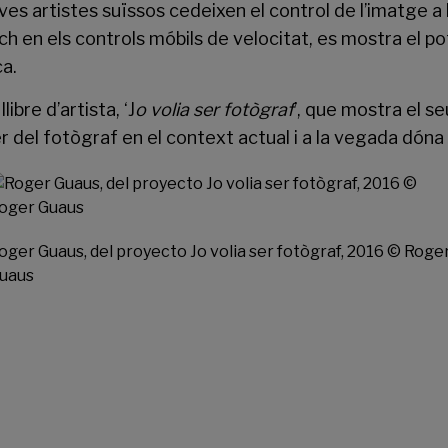
es artistes suïssos cedeixen el control de l’imatge a la
ich en els controls móbils de velocitat, es mostra el po
ca.
ibre d’artista, ‘J
o volia ser fotògraf
’, que mostra el se
 del fotògraf en el context actual i a la vegada dóna
oger Guaus, del proyecto Jo volia ser fotògraf, 2016 © Roge
uaus