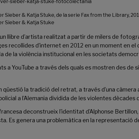
er Sieber & Katja Stuke, de la serie Fax from the Library, 20
er Sieber & Katja Stuke
’un llibre d’artista realitzat a partir de milers de foto
ges recollides d’internet en 2012 en un moment en el 
a de la violència institucional en les societats demo
ts a YouTube a través dels quals es mostren des de s
n qüestió la tradició del retrat, a través d’una càmera 
 policial a l’Alemania dividida de les violentes dècades 
francesa deconstrueix l’identitat d’Alphonse Bertillon,
nista. Es genera una problemàtica en la representació d