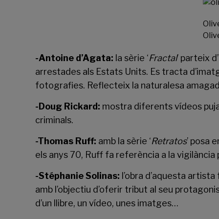
Oliv
Oliv
-Antoine d’Agata:
la sèrie ‘
Fractal
’ parteix d
arrestades als Estats Units. Es tracta d’imat
fotografies. Reflecteix la naturalesa amagad
-Doug Rickard:
mostra diferents vídeos puja
criminals.
-Thomas Ruff:
amb la sèrie ‘
Retratos
’ posa e
els anys 70, Ruff fa referència a la vigilància
-Stéphanie Solinas:
l’obra d’aquesta artista 
amb l’objectiu d’oferir tribut al seu protago
d’un llibre, un vídeo, unes imatges…