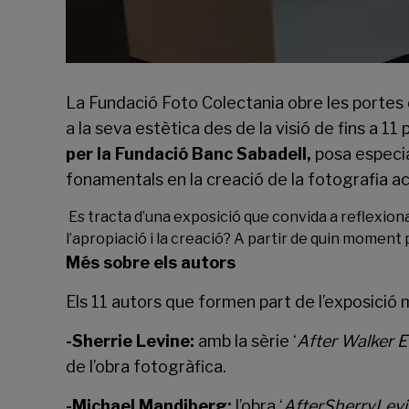
La
Fundació Foto Colectania
obre les portes 
a la seva estètica des de la visió de fins a 
per la Fundació Banc Sabadell,
posa especia
fonamentals en la creació de la fotografia ac
Es tracta d’una exposició que convida a reflexionar
l’apropiació i la creació? A partir de quin moment 
Més sobre els autors
Els 11 autors que formen part de l’exposició 
-Sherrie Levine:
amb la sèrie ‘
After Walker 
de l’obra fotogràfica.
-Michael Mandiberg:
l’obra ‘
AfterSherryLev