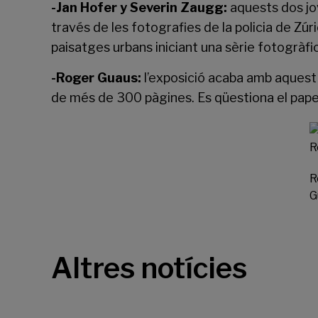
-Jan Hofer y Severin Zaugg:
aquests dos jov
través de les fotografies de la policia de Zúr
paisatges urbans iniciant una sèrie fotogràfi
-Roger Guaus:
l’exposició acaba amb aquest ll
de més de 300 pàgines. Es qüestiona el paper
R
G
Altres notícies