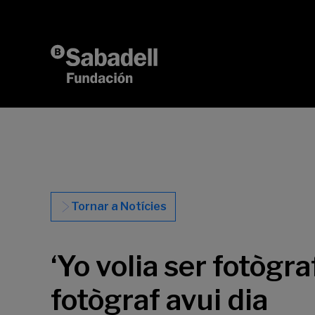
Vés al contingut
Tornar a Notícies
‘Yo volia ser fotògra
fotògraf avui dia