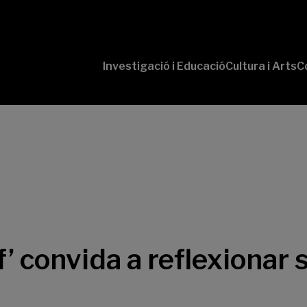
Investigació i Educació
Cultura i Arts
C
‘Conversaciones
Pr
con Ciencia’
te
P
B-
‘L
Cu
‘L
So
f’ convida a reflexionar 