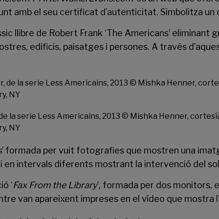
nt amb el seu certificat d’autenticitat. Simbolitza un c
ic llibre de Robert Frank ‘The Americans’ eliminant gr
tres, edificis, paisatges i persones. A través d’aques
e la serie Less Americains, 2013 © Mishka Henner, cortesí
ry, NY
s
’ formada per vuit fotografies que mostren una imat
i en intervals diferents mostrant la intervenció del sol i
ió ‘
Fax From the Library
’, formada per dos monitors,
re van apareixent impreses en el vídeo que mostra l’