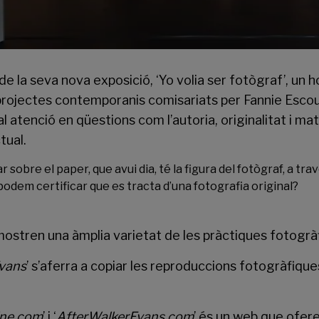
de la seva nova exposició, ‘Yo volia ser fotògraf’, un h
11 projectes contemporanis comisariats per Fannie Esco
l atenció en qüestions com l’autoria, originalitat i ma
tual.
 sobre el paper, que avui dia, té la figura del fotògraf, a tr
podem certificar que es tracta d’una fotografia original?
mostren una àmplia varietat de les pràctiques fotogrà
Evans
’ s’aferra a copiar les reproduccions fotogràfiques
ine.com
’ i ‘
AfterWalkerEvans.com
’ és un web que oferei