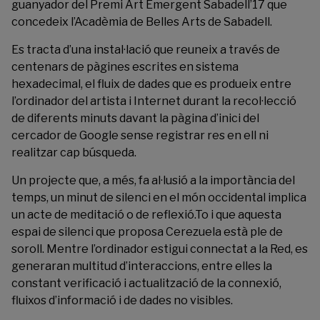
guanyador del Premi Art Emergent Sabadell’17 que
concedeix l’
Acadèmia de Belles Arts de Sabadell
.
Es tracta d’una instal·lació que reuneix a través de
centenars de pàgines escrites en sistema
hexadecimal, el fluix de dades que es produeix entre
l’ordinador del artista i Internet durant la recol·lecció
de diferents minuts davant la pàgina d’inici del
cercador de Google sense registrar res en ell ni
realitzar cap búsqueda.
Un projecte que, a més, fa al·lusió a la importància del
temps, un minut de silenci en el món occidental implica
un acte de meditació o de reflexió.To i que aquesta
espai de silenci que proposa Cerezuela està ple de
soroll. Mentre l’ordinador estigui connectat a la Red, es
generaran multitud d’interaccions, entre elles la
constant verificació i actualització de la connexió,
fluixos d’informació i de dades no visibles.