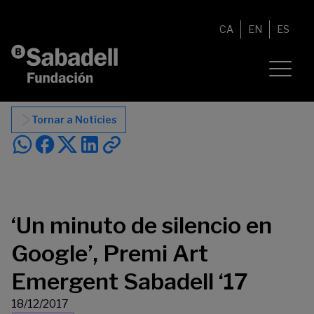
Vés al contingut
CA
EN
ES
Tornar a Notícies
‘Un minuto de silencio en
Google’, Premi Art
Emergent Sabadell ‘17
18/12/2017