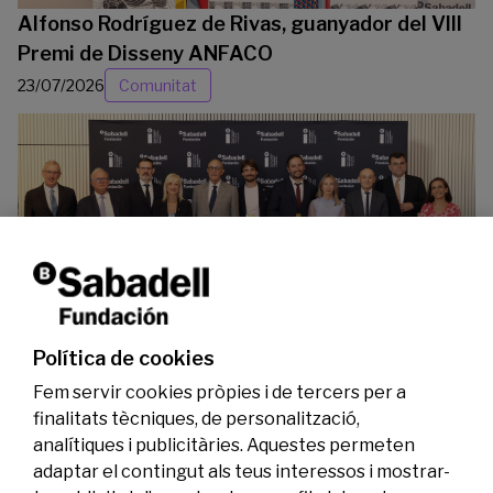
Alfonso Rodríguez de Rivas, guanyador del VIII
Premi de Disseny ANFACO
23/07/2026
Comunitat
La Fundació Banc Sabadell reconeix a dos
investigadors en els àmbits de l’edició del
genoma i l’energia neta
Política de cookies
07/07/2026
Investigació
Fem servir cookies pròpies i de tercers per a
finalitats tècniques, de personalització,
analítiques i publicitàries. Aquestes permeten
adaptar el contingut als teus interessos i mostrar-