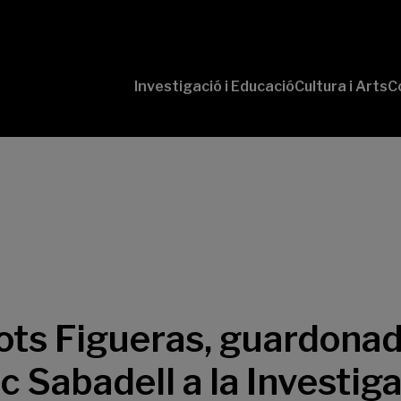
Investigació i Educació
Cultura i Arts
C
‘Conversaciones
Pr
con Ciencia’
te
P
B-
‘L
Cu
‘L
So
ts Figueras, guardonad
 Sabadell a la Investig