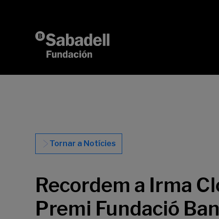
Vés al contingut
Tornar a Notícies
Recordem a Irma Clo
Premi Fundació Banc