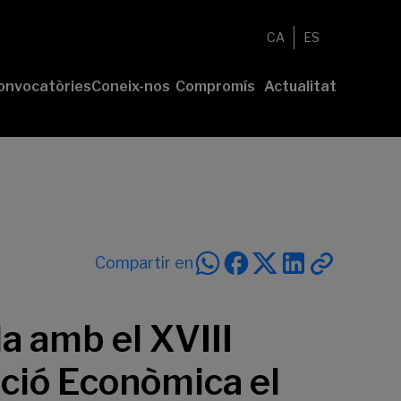
CA
ES
onvocatòries
Coneix-nos
Compromís
Actualitat
esenta el
Fundació
Voluntariat
Notícies
u projecte
Nosaltres
Compromís
remis
Comunitat
sostenible
Value
Memòria
íderes
Transparència
lturales’
íderes
Compartir en
ciales’
a amb el XVIII
ació Econòmica el