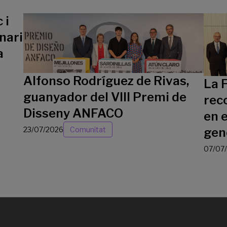
 i
nari
a
Alfonso Rodríguez de Rivas,
La 
guanyador del VIII Premi de
rec
Disseny ANFACO
en e
23/07/2026
Comunitat
gen
07/07