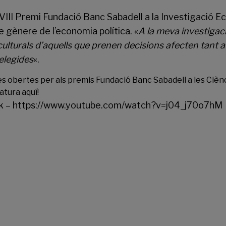
XVIII Premi Fundació Banc Sabadell a la Investigació E
 gènere de l’economia política. «
A la meva investigac
 culturals d’aquells que prenen decisions afecten tant 
elegides
«.
s obertes per als premis Fundació Banc Sabadell a les Ciènci
datura
aquí
!
k
–
https://www.youtube.com/watch?v=j04_j70o7hM