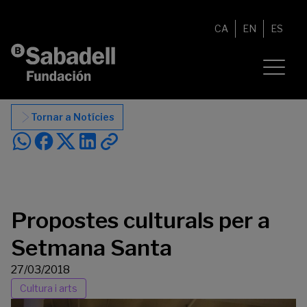
Vés al contingut
CA
EN
ES
Tornar a Notícies
Propostes culturals per a
Setmana Santa
27/03/2018
Cultura i arts