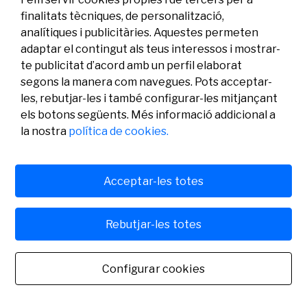
finalitats tècniques, de personalització,
analítiques i publicitàries. Aquestes permeten
adaptar el contingut als teus interessos i mostrar-
te publicitat d’acord amb un perfil elaborat
segons la manera com navegues. Pots acceptar-
les, rebutjar-les i també configurar-les mitjançant
els botons següents. Més informació addicional a
Legal
Activitat
Social
la nostra
política de cookies.
Avís legal
Convocatòries
Política de privacitat
Premis
Política de cookies
Notícies
Atenció a l’usuari
Contacte
Acceptar-les totes
Rebutjar-les totes
© Fundació Banc Sabadell 2024 tots els drets reservats
Configurar cookies