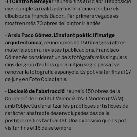
-El
Centro Niemeyer
reuneix fins al 8 d’abril l’exposició
més completa realitzada fins al moment sobre els
dibuixos de Francis Bacon. Per primera vegada es
mostren més 73 obres del pintor irlandès.
-‘
Arxiu Paco Gómez. L’instant poètic i l’imatge
arquitectònica
’, reuneix més de 150 imatges i altres
materials com a revistes i publicacions. Francisco
Gómez és considerat un dels fotògrafs més singulars
dins del grup d’autors que a mitjan segle passat va
renovar la fotografia espanyola. Es pot visitar fins al 17
de juny en Foto Colectania.
-‘
L’eclosió de l’abstracció
’ reuneix 150 obres de la
Col·lecció de l’
Institut Valencià d’Art Modern
(IVAM)
amb l’objectiu d’analitzar les pràctiques artístiques de
caràcter abstracte desenvolupades des de la
postguerra fins l’actualitat. Una exposició que es pot
visitar fins el 16 de setembre.