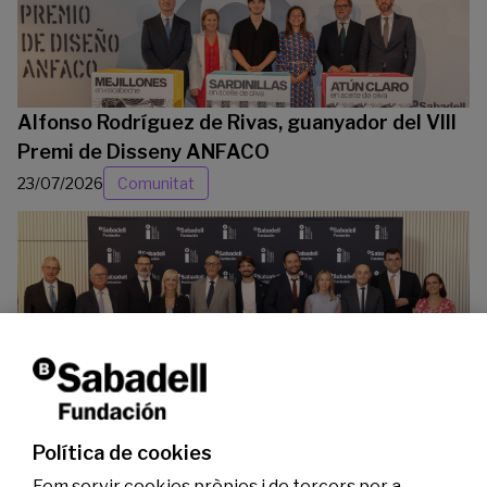
Alfonso Rodríguez de Rivas, guanyador del VIII
Premi de Disseny ANFACO
23/07/2026
Comunitat
La Fundació Banc Sabadell reconeix a dos
investigadors en els àmbits de l’edició del
genoma i l’energia neta
Política de cookies
07/07/2026
Investigació
Fem servir cookies pròpies i de tercers per a