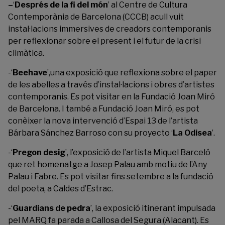
–
‘
Després de la fi del món
’ al Centre de Cultura
Contemporània de Barcelona (CCCB) acull vuit
instal·lacions immersives de creadors contemporanis
per reflexionar sobre el present i el futur de la crisi
climàtica.
-‘
Beehave
’,una exposició que reflexiona sobre el paper
de les abelles a través d’instal·lacions i obres d’artistes
contemporanis. Es pot visitar en la Fundació Joan Miró
de Barcelona. I també a Fundació Joan Miró, es pot
conèixer la nova intervenció d’Espai 13 de l’artista
Bárbara Sánchez Barroso con su proyecto ‘
La Odisea
’.
-‘
Pregon desig
’, l’exposició de l’artista Miquel Barceló
que ret homenatge a Josep Palau amb motiu de l’Any
Palau i Fabre. Es pot visitar fins setembre a la fundació
del poeta, a Caldes d’Estrac.
-‘
Guardians de pedra
’, la exposició itinerant impulsada
pel
MARQ
fa parada a Callosa del Segura (Alacant). Es