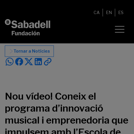
Vés al contingut
CA
EN
ES
Tornar a Notícies
Nou vídeo! Coneix el
programa d’innovació
musical i emprenedoria que
impulsem amb l’Escola de