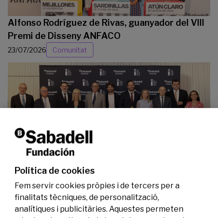
Alfonso Rodríguez de Rivas, guanyador del VIII
Premi de Disseny ANFACO
23/07/2026
Comunitat
La Fundació Banc Sabadell reconeix a dos
investigadors en els àmbits de l’edició del
genoma i l’energia neta
Política de cookies
07/07/2026
Investigació
Fem servir cookies pròpies i de tercers per a
finalitats tècniques, de personalització,
analítiques i publicitàries. Aquestes permeten