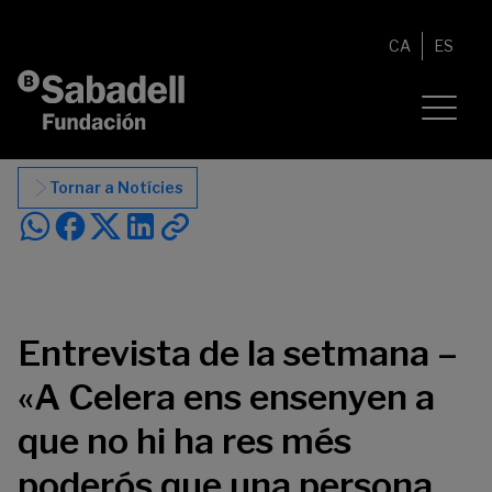
Vés al contingut
CA
ES
Tornar a Notícies
Entrevista de la setmana –
«A Celera ens ensenyen a
que no hi ha res més
poderós que una persona