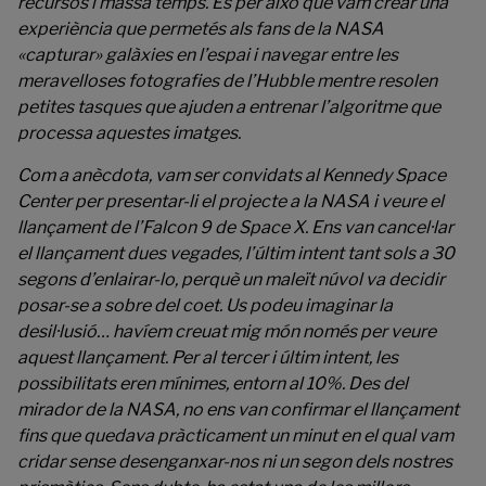
recursos i massa temps. És per això que vam crear una
experiència que permetés als fans de la NASA
«capturar» galàxies en l’espai i navegar entre les
meravelloses fotografies de l’Hubble mentre resolen
petites tasques que ajuden a entrenar l’algoritme que
processa aquestes imatges.
Com a anècdota, vam ser convidats al Kennedy Space
Center per presentar-li el projecte a la NASA i veure el
llançament de l’Falcon 9 de Space X. Ens van cancel·lar
el llançament dues vegades, l’últim intent tant sols a 30
segons d’enlairar-lo, perquè un maleït núvol va decidir
posar-se a sobre del coet. Us podeu imaginar la
desil·lusió… havíem creuat mig món només per veure
aquest llançament. Per al tercer i últim intent, les
possibilitats eren mínimes, entorn al 10%. Des del
mirador de la NASA, no ens van confirmar el llançament
fins que quedava pràcticament un minut en el qual vam
cridar sense desenganxar-nos ni un segon dels nostres