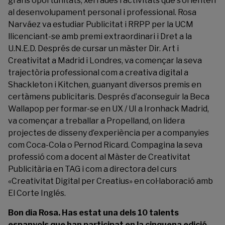
grans oportunitats, xerrades i activitats que s’orienten
al desenvolupament personal i professional. Rosa
Narváez va estudiar Publicitat i RRPP per la UCM
llicenciant-se amb premi extraordinari i Dret a la
U.N.E.D. Després de cursar un màster Dir. Art i
Creativitat a Madrid i Londres, va començar la seva
trajectòria professional com a creativa digital a
Shackleton i Kitchen, guanyant diversos premis en
certàmens publicitaris. Després d’aconseguir la Beca
Wallapop per formar-se en UX / UI a Ironhack Madrid,
va començar a treballar a Propelland, on lidera
projectes de disseny d’experiència per a companyies
com Coca-Cola o Pernod Ricard. Compagina la seva
professió com a docent al Màster de Creativitat
Publicitària en TAG i com a directora del curs
«Creativitat Digital per Creatius» en col·laboració amb
El Corte Inglés.
Bon dia Rosa. Has estat una dels 10 talents
espanyols que han participat en la cinquena edició