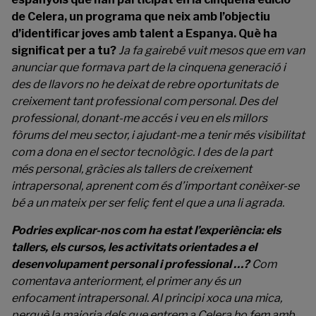
de Celera, un programa que neix amb l’objectiu
d’identificar joves amb talent a Espanya. Què ha
significat per a tu?
Ja fa gairebé vuit mesos que em van
anunciar que formava part de la cinquena generació i
des de llavors no he deixat de rebre oportunitats de
creixement tant professional com personal. Des del
professional, donant-me accés i veu en els millors
fòrums del meu sector, i ajudant-me a tenir més visibilitat
com a dona en el sector tecnològic. I des de la part
més personal, gràcies als tallers de creixement
intrapersonal, aprenent com és d’important conèixer-se
bé a un mateix per ser feliç fent el que a una li agrada.
Podries explicar-nos com ha estat l’experiència: els
tallers, els cursos, les activitats orientades a el
desenvolupament personal i professional …?
Com
comentava anteriorment, el primer any és un
enfocament intrapersonal. Al principi xoca una mica,
perquè la majoria dels que entrem a Celera ho fem amb