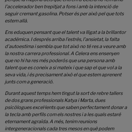
l’accelerador ben trepitjat a fons i amb la intenció de
seguir cremant gasolina. Potser és per això pel que tots
estem allà.
Ens eduquen pensant que el talent va lligat a la brillantor
acadèmica. I després arriba l’estrès, l’ansietat, la falta
d’autoestima i sembla que tot això no té res a veure amb
la nostra carrera professional. A Celera ens ensenyen
que no hi ha res més poderós que una persona amb
talent que es coneix a si mateix i que sap el que vol a la
seva vida, i és precisament això el que estem aprenent
junts com a generació.
Durant aquest temps hem tingut la sort de rebre tallers
de dos grans professionals Katya i Marta, dues
psicòlogues excel·lents que saben perfectament donar a
la tecla amb perfils com els nostres i a les quals estaré
eternament agraïda. A més, tenim reunions
intergeneracionals cada tres mesos en què podem