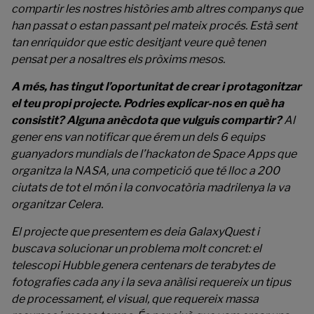
compartir les nostres històries amb altres companys que
han passat o estan passant pel mateix procés. Està sent
tan enriquidor que estic desitjant veure què tenen
pensat per a nosaltres els pròxims mesos.
A més, has tingut l’oportunitat de crear i protagonitzar
el teu propi projecte. Podries explicar-nos en què ha
consistit? Alguna anècdota que vulguis compartir?
Al
gener ens van notificar que érem un dels 6 equips
guanyadors mundials de l’hackaton de Space Apps que
organitza la NASA, una competició que té lloc a 200
ciutats de tot el món i la convocatòria madrilenya la va
organitzar Celera.
El projecte que presentem es deia GalaxyQuest i
buscava solucionar un problema molt concret: el
telescopi Hubble genera centenars de terabytes de
fotografies cada any i la seva anàlisi requereix un tipus
de processament, el visual, que requereix massa