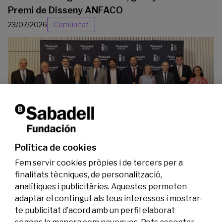
Premi de Disseny ANFACO
23/07/2026
Comunitat
La Fundació Banc Sabadell reconeix a dos
investigadors en els àmbits de l’edició del
genoma i l’energia neta
Política de cookies
07/07/2026
Investigació
Fem servir cookies pròpies i de tercers per a
finalitats tècniques, de personalització,
analítiques i publicitàries. Aquestes permeten
adaptar el contingut als teus interessos i mostrar-
te publicitat d’acord amb un perfil elaborat