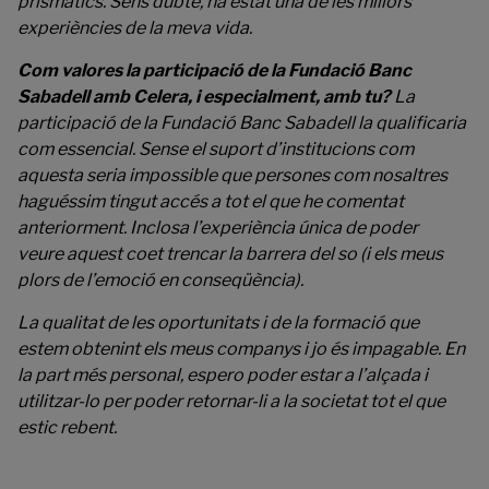
prismàtics. Sens dubte, ha estat una de les millors
experiències de la meva vida.
Com valores la participació de la Fundació Banc
Sabadell amb Celera, i especialment, amb tu?
La
participació de la Fundació Banc Sabadell la qualificaria
com essencial. Sense el suport d’institucions com
aquesta seria impossible que persones com nosaltres
haguéssim tingut accés a tot el que he comentat
anteriorment. Inclosa l’experiència única de poder
veure aquest coet trencar la barrera del so (i els meus
plors de l’emoció en conseqüència).
La qualitat de les oportunitats i de la formació que
estem obtenint els meus companys i jo és impagable. En
la part més personal, espero poder estar a l’alçada i
utilitzar-lo per poder retornar-li a la societat tot el que
estic rebent.