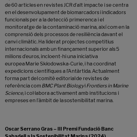
de 60 articles en revistes JCR d’alt impacte i se centra
en el desenvolupament de biomarcadors i indicadors
funcionals per a la detecció primerenca i el
monitoratge de la contaminació marina, així com en la
comprensió dels processos de resiliència davant el
canvi climàtic. Ha liderat projectes competitius
internacionals amb un finançament superior als 5
milions d’euros, incloent-hi una iniciativa
europea Marie Skłodowska-Curie, i ha coordinat
expedicions científiques a l’Antàrtida. Actualment
forma part del comitè editorial de revistes de
referència com
BMC Plant Biology
i
Frontiers in Marine
Science,
i col·labora activament amb institucions i
empreses en l’àmbit de la sostenibilitat marina.
Oscar Serrano Gras – III Premi Fundació Banc
Sabadell a la Sostenibilitat Marina (2024)