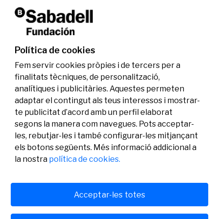
La Fundació Banc Sabadell reconeix a dos
investigadors en els àmbits de l’edició del
genoma i l’energia neta
Política de cookies
07/07/2026
Investigació
Fem servir cookies pròpies i de tercers per a
finalitats tècniques, de personalització,
analítiques i publicitàries. Aquestes permeten
adaptar el contingut als teus interessos i mostrar-
te publicitat d’acord amb un perfil elaborat
segons la manera com navegues. Pots acceptar-
les, rebutjar-les i també configurar-les mitjançant
els botons següents. Més informació addicional a
Legal
Activitat
Social
la nostra
política de cookies.
Avís legal
Convocatòries
Política de privacitat
Premis
Política de cookies
Notícies
Atenció a l’usuari
Contacte
Acceptar-les totes