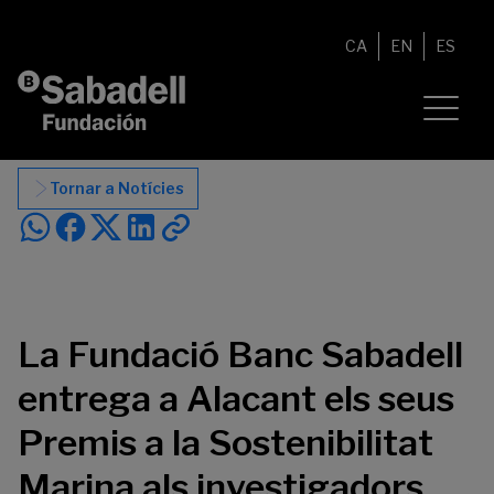
Vés al contingut
CA
EN
ES
Tornar a Notícies
La Fundació Banc Sabadell
entrega a Alacant els seus
Premis a la Sostenibilitat
Marina als investigadors