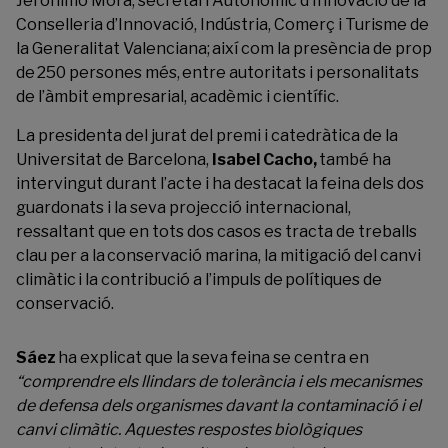
Jerónimo Mora, secretari Autonòmic d’Innovació de la
Conselleria d’Innovació, Indústria, Comerç i Turisme de
la Generalitat Valenciana; així com la presència de prop
de 250 persones més, entre autoritats i personalitats
de l’àmbit empresarial, acadèmic i científic.
La presidenta del jurat del premi i catedràtica de la
Universitat de Barcelona,
Isabel Cacho,
també ha
intervingut durant l’acte i ha destacat la feina dels dos
guardonats i la seva projecció internacional,
ressaltant que en tots dos casos es tracta de treballs
clau per a la conservació marina, la mitigació del canvi
climàtic i la contribució a l’impuls de polítiques de
conservació.
Sáez
ha explicat que la seva feina se centra en
“comprendre els llindars de tolerància i els mecanismes
de defensa dels organismes davant la contaminació i el
canvi climàtic. Aquestes respostes biològiques