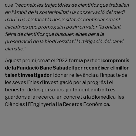
que
“reconeix les trajectòries de científics que treballen
en l’àmbit de la sostenibilitat i la conservació del medi
marí” i ha destacat la necessitat de continuar creant
iniciatives que promoguin i posin en valor “la brillant
feina de científics que busquen eines per a la
preservació de la biodiversitat i la mitigació del canvi
climàtic.”
Aquest premi, creat el 2022, forma part del
compromís
de la Fundació Banc Sabadell per reconèixer el millor
talent investigador
i donar rellevància a l’impacte de
les seves línies d’investigació per al progrés i el
benestar de les persones, juntament amb altres
guardons a la recerca, en concret a la Biomèdica, les
Ciències i l’Enginyeria i la Recerca Econòmica.