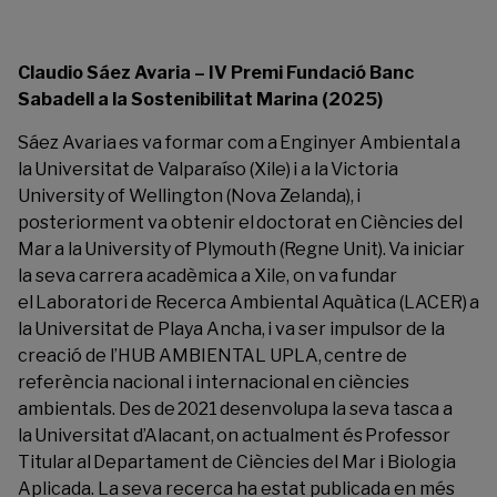
Claudio Sáez Avaria – IV Premi Fundació Banc
Sabadell a la Sostenibilitat Marina (2025)
Sáez Avaria es va formar com a Enginyer Ambiental a
la Universitat de Valparaíso (Xile) i a la Victoria
University of Wellington (Nova Zelanda), i
posteriorment va obtenir el doctorat en Ciències del
Mar a la University of Plymouth (Regne Unit). Va iniciar
la seva carrera acadèmica a Xile, on va fundar
el Laboratori de Recerca Ambiental Aquàtica (LACER) a
la Universitat de Playa Ancha, i va ser impulsor de la
creació de l’HUB AMBIENTAL UPLA, centre de
referència nacional i internacional en ciències
ambientals. Des de 2021 desenvolupa la seva tasca a
la Universitat d’Alacant, on actualment és Professor
Titular al Departament de Ciències del Mar i Biologia
Aplicada.
La seva recerca ha estat publicada en més