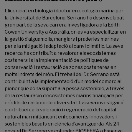
Llicenciat en biologia i doctor en ecologia marina per
la Universitat de Barcelona, Serrano ha desenvolupat
gran part de la seva carrera investigadora a la Edith
Cowan
University a Austràlia, on es va especialitzar en
la gestió d’aiguamolls, manglars i praderies marines
per a la mitigació i adaptació al canvi climàtic. La seva
recerca ha contribuït a revalorar els ecosistemes
costaners i a la implementació de polítiques de
conservació i restauració de zones costaneres en
molts indrets del món.
El treball del Dr. Serrano està
contribuint a la implementació d’un model comercial
pioner que dona suport a la pesca sostenible, a través
de la restauració d’ecosistemes marins finançada per
crèdits de carboni i biodiversitat. La seva investigació
contribueix a la valoració i regeneració del capital
natural marí mitjançant enfocaments innovadors i
sostenibles basats en ciència d’avantguarda. Als 24
anys, el Dr. Serrano va
cofundar
BIOSFERA a Espanya,