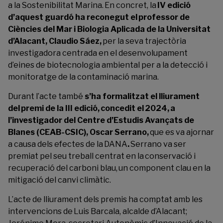
a la Sostenibilitat Marina. En concret, la
IV edició
d’aquest guardó ha reconegut el
professor de
Ciències del Mar i Biologia Aplicada de la Universitat
d’Alacant, Claudio Sáez,
per la seva trajectòria
investigadora centrada en el desenvolupament
d’eines de biotecnologia ambiental per a la detecció i
monitoratge de la contaminació marina.
Durant l’acte també
s’ha formalitzat el lliurament
del premi de la III edició, concedit el 2024, a
l’investigador del Centre d’Estudis Avançats de
Blanes (CEAB-CSIC), Oscar Serrano,
que es va ajornar
a causa dels efectes de la
DANA
.
Serrano va ser
premiat pel seu treball centrat en la conservació i
recuperació del carboni blau, un component clau en la
mitigació del canvi climàtic.
L’acte de lliurament dels premis ha comptat amb les
intervencions de Luis Barcala, alcalde d’Alacant;