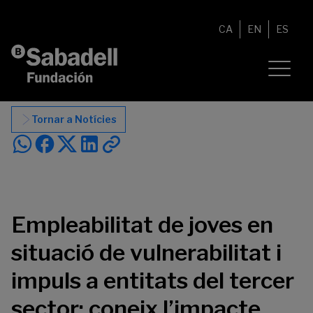
Vés al contingut
CA
EN
ES
Tornar a Notícies
Empleabilitat de joves en
situació de vulnerabilitat i
impuls a entitats del tercer
sector: coneix l’impacte