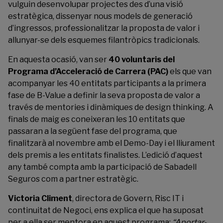
vulguin desenvolupar projectes des d’una visió
estratègica, dissenyar nous models de generació
d’ingressos, professionalitzar la proposta de valor i
allunyar-se dels esquemes filantròpics tradicionals.
En aquesta ocasió, van ser
40 voluntaris del
Programa d’Acceleració de Carrera (PAC)
els que van
acompanyar les 40 entitats participants a la primera
fase de B-Value a definir la seva proposta de valor a
través de mentories i dinàmiques de design thinking. A
finals de maig es coneixeran les 10 entitats que
passaran a la següent fase del programa, que
finalitzarà al novembre amb el Demo-Day i el lliurament
dels premis a les entitats finalistes. L’edició d’aquest
any també compta amb la participació de Sabadell
Seguros com a partner estratègic.
Victoria Climent
, directora de Govern, Risc IT i
continuitat de Negoci, ens explica el que ha suposat
per a ella ser mentora en aquest programa:
“Aportar-