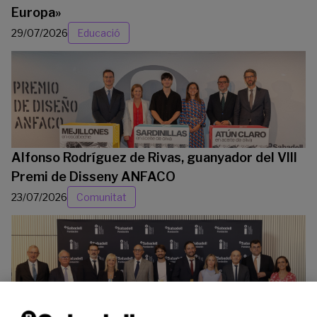
Europa»
29/07/2026
Educació
Alfonso Rodríguez de Rivas, guanyador del VIII
Premi de Disseny ANFACO
23/07/2026
Comunitat