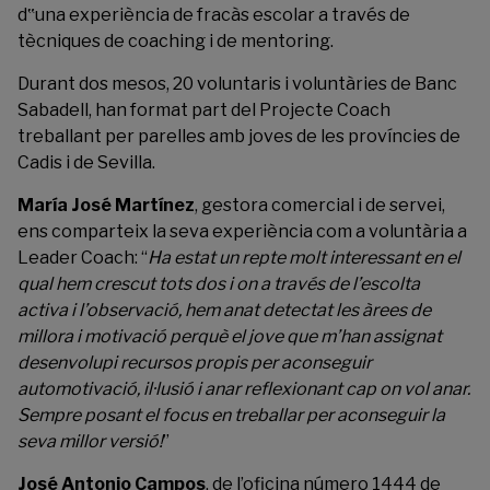
d‟una experiència de fracàs escolar a través de
tècniques de coaching i de mentoring.
Durant dos mesos, 20 voluntaris i voluntàries de Banc
Sabadell, han format part del Projecte Coach
treballant per parelles amb joves de les províncies de
Cadis i de Sevilla.
María José Martínez
, gestora comercial i de servei,
ens comparteix la seva experiència com a voluntària a
Leader Coach: “
Ha estat un repte molt interessant en el
qual hem crescut tots dos i on a través de l’escolta
activa i l’observació, hem anat detectat les àrees de
millora i motivació perquè el jove que m’han assignat
desenvolupi recursos propis per aconseguir
automotivació, il·lusió i anar reflexionant cap on vol anar.
Sempre posant el focus en treballar per aconseguir la
seva millor versió!
”
José Antonio Campos
, de l’oficina número 1444 de