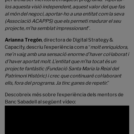
los aquesta visió independent, aquest valor del que fas
al món del negoci, aportar-ho a una entitat com la seva
(Associació ACAPPS) que els permeti madurar el seu
projecte, m’ha semblat impressionant
”.
Arianna Tregón
, directora de Digital Strategy &
Capacity, descriu l’experiència com a “
molt enriquidora,
me’n vaig amb una sensació enorme d’haver col·laborat i
d’haver aportat molt. L’entitat que m’ha tocat és un
projecte fantàstic (Fundació Santa Maria la Reial del
Patrimoni Històric) i crec que continuaré col·laborant
ells, fora del programa. Ja tinc ganes de repetir.
”
Descobreix més sobre l’experiència dels mentors de
Banc Sabadell al següent vídeo: