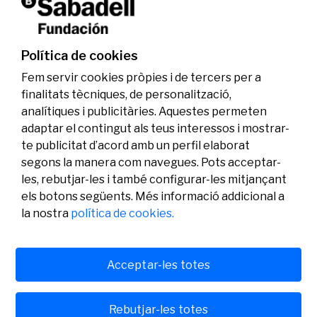
La Fundació Banc Sabadell reconeix a dos
investigadors en els àmbits de l’edició del
genoma i l’energia neta
Política de cookies
07/07/2026
Investigació
Fem servir cookies pròpies i de tercers per a
finalitats tècniques, de personalització,
analítiques i publicitàries. Aquestes permeten
adaptar el contingut als teus interessos i mostrar-
te publicitat d’acord amb un perfil elaborat
segons la manera com navegues. Pots acceptar-
les, rebutjar-les i també configurar-les mitjançant
els botons següents. Més informació addicional a
Legal
Activitat
Social
la nostra
política de cookies.
Avís legal
Convocatòries
Política de privacitat
Premis
Política de cookies
Notícies
Atenció a l’usuari
Contacte
Acceptar-les totes
Rebutjar-les totes