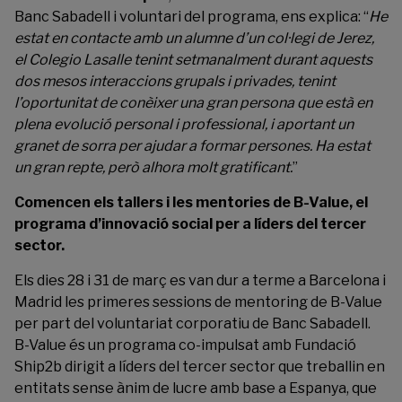
Banc Sabadell i voluntari del programa, ens explica: “
He
estat en contacte amb un alumne d’un col·legi de Jerez,
el Colegio Lasalle tenint setmanalment durant aquests
dos mesos interaccions grupals i privades, tenint
l’oportunitat de conèixer una gran persona que està en
plena evolució personal i professional, i aportant un
granet de sorra per ajudar a formar persones. Ha estat
un gran repte, però alhora molt gratificant.
”
Comencen els tallers i les mentories de B-Value, el
programa d’innovació social per a líders del tercer
sector.
Els dies 28 i 31 de març es van dur a terme a Barcelona i
Madrid les primeres sessions de mentoring de B-Value
per part del voluntariat corporatiu de Banc Sabadell.
B-Value
és un programa co-impulsat amb
Fundació
Ship2b
dirigit a líders del tercer sector que treballin en
entitats sense ànim de lucre amb base a Espanya, que