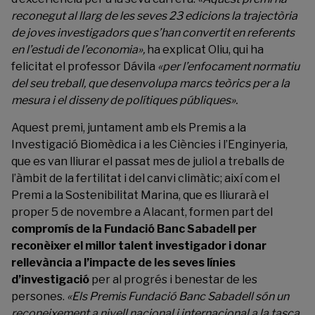
reconegut al llarg de les seves 23 edicions la trajectòria
de joves investigadors que s’han convertit en referents
en l’estudi de l’economia»,
ha explicat Oliu, qui ha
felicitat el professor Dávila
«per l’enfocament normatiu
del seu treball, que desenvolupa marcs teòrics per a la
mesura i el disseny de polítiques públiques».
Aquest premi, juntament amb els Premis a la
Investigació Biomèdica i a les Ciències i l’Enginyeria,
que es van lliurar el passat mes de juliol a treballs de
l’àmbit de la fertilitat i del canvi climàtic; així com el
Premi a la Sostenibilitat Marina, que es lliurarà el
proper 5 de novembre a Alacant, formen part del
compromís de la Fundació Banc Sabadell per
reconèixer el millor talent investigador i donar
rellevància a l’impacte de les seves línies
d’investigació
per al progrés i benestar de les
persones.
«Els Premis Fundació Banc Sabadell són un
reconeixement a nivell nacional i internacional a la tasca