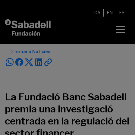
Vés al contingut
CA
EN
ES
Tornar a Notícies
La Fundació Banc Sabadell
premia una investigació
centrada en la regulació del
sector financer