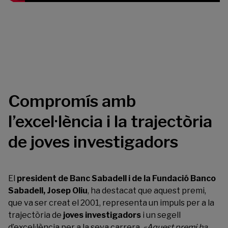
Compromís amb
l’excel·lència i la trajectòria
de joves investigadors
El
president de Banc Sabadell i de la Fundació Banco
Sabadell, Josep Oliu
, ha destacat que aquest premi,
que va ser creat el 2001, representa un impuls per a la
trajectòria de
joves investigadors
i un segell
d’excel·lència per a la seva carrera.
«Aquest premi ha