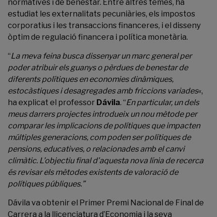
normatives i de benestar. Entre altres temes, ha
estudiat les externalitats pecuniàries, els impostos
corporatius i les transaccions financeres, i el disseny
òptim de regulació financera i política monetària.
“
La meva feina busca dissenyar un marc general per
poder atribuir els guanys o pèrdues de benestar de
diferents polítiques en economies dinàmiques,
estocàstiques i desagregades amb friccions variades
«,
ha explicat el professor
Dávila
. “
En particular, un dels
meus darrers projectes introdueix un nou mètode per
comparar les implicacions de polítiques que impacten
múltiples generacions, com poden ser polítiques de
pensions, educatives, o relacionades amb el canvi
climàtic. L’objectiu final d’aquesta nova línia de recerca
és revisar els mètodes existents de valoració de
polítiques públiques.”
Dávila va obtenir el Primer Premi Nacional de Final de
Carrera a la llicenciatura d’Economia i la seva