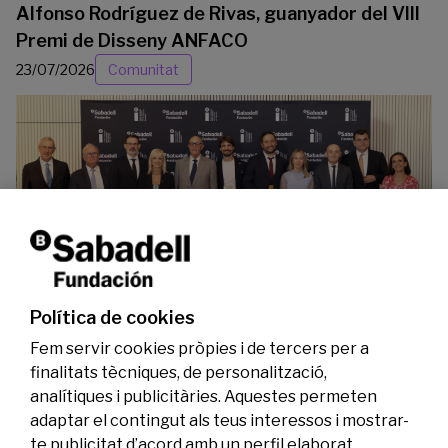
Alfonso Rodríguez de Rivas, guanyador del VIII
Premi de Disseny ANFACO
23/07/2026
Comunitat
La Fundació Banc Sabadell reconeix a dos
investigadors en els àmbits de l’edició del
genoma i l’energia neta
Política de cookies
07/07/2026
Investigació
Fem servir cookies pròpies i de tercers per a
finalitats tècniques, de personalització,
analítiques i publicitàries. Aquestes permeten
adaptar el contingut als teus interessos i mostrar-
te publicitat d’acord amb un perfil elaborat