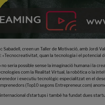
 Sabadell, creen un Taller de Motivació, amb Jordi Va
 «Tecnocreativitat, quan la tecnologia i el potencial d
no seria possible sense la imaginació humana i la creat
cnologies com la Realitat Virtual, la robòtica o la intel
prenedor i executiu tecnològic especialitzat en el d
r d’emprenedors (Top10 segons Entrepreneur.com) ano
nternacional d’startups i també ha fundat dues startup