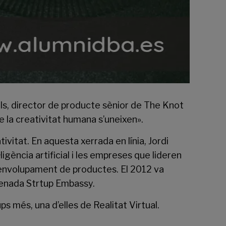
lls, director de producte sènior de The Knot
e la creativitat humana s’uneixen».
ivitat. En aquesta xerrada en línia, Jordi
·ligència artificial i les empreses que lideren
esenvolupament de productes. El 2012 va
menada Strtup Embassy.
s més, una d’elles de Realitat Virtual.