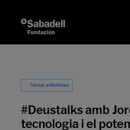
Vés al contingut
Tornar a Notícies
#Deustalks amb Jordi
tecnologia i el pote