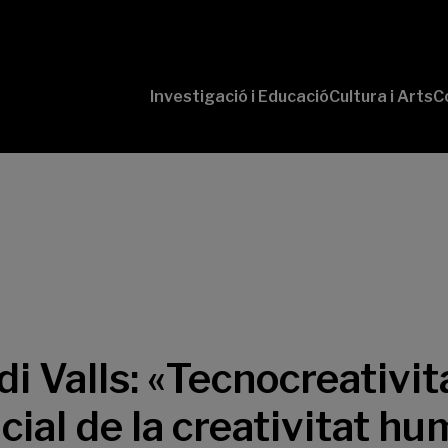
Investigació i Educació
Cultura i Arts
C
‘Conversaciones
Pr
con Ciencia’
te
P
B-
‘L
Cu
‘L
So
 Valls: «Tecnocreativita
ncial de la creativitat h