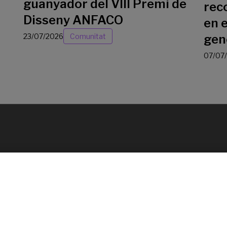
guanyador del VIII Premi de
rec
Disseny ANFACO
en e
23/07/2026
Comunitat
gen
07/07