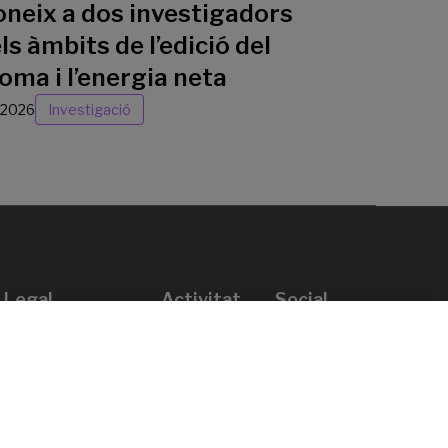
oneix a dos investigadors
ls àmbits de l’edició del
oma i l’energia neta
/2026
Investigació
Legal
Activitat
Social
Avís legal
Convocatòries
Política de privacitat
Premis
Política de cookies
Notícies
Atenció a l’usuari
Contacte