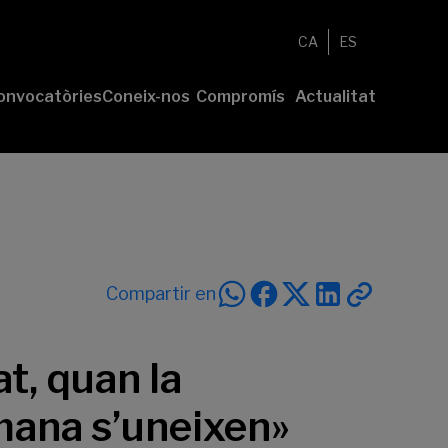
CA
ES
onvocatòries
Coneix-nos
Compromís
Actualitat
esenta el
Fundació
Voluntariat
Notícies
u projecte
Nosaltres
Compromís
remis
Comunitat
sostenible
Value
Memòria
íderes
Transparència
lturales’
íderes
Compartir en
ciales’
t, quan la
umana s’uneixen»