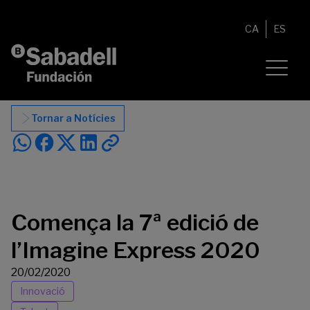
Vés al contingut
CA
ES
Tornar a Notícies
Comença la 7ª edició de
l’Imagine Express 2020
20/02/2020
Innovació