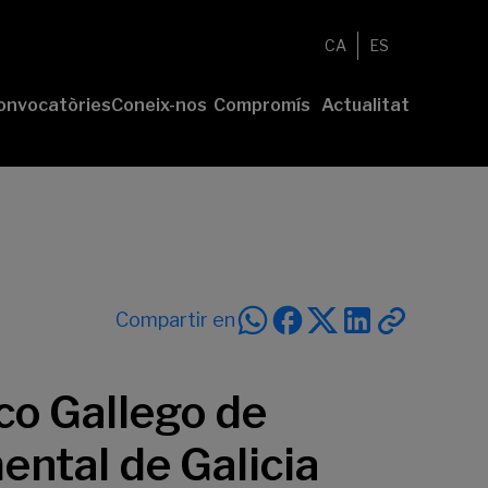
CA
ES
onvocatòries
Coneix-nos
Compromís
Actualitat
esenta el
Fundació
Voluntariat
Notícies
u projecte
Nosaltres
Compromís
remis
Comunitat
sostenible
Value
Memòria
íderes
Transparència
lturales’
íderes
Compartir en
ciales’
co Gallego de
ental de Galicia