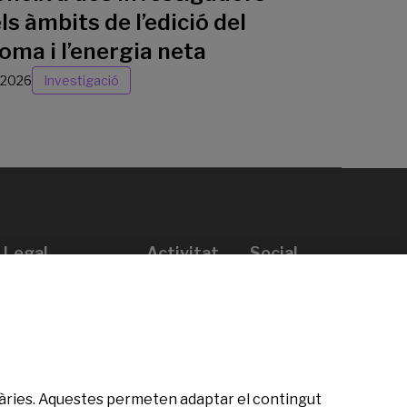
ls àmbits de l’edició del
oma i l’energia neta
/2026
Investigació
Legal
Activitat
Social
Avís legal
Convocatòries
Política de privacitat
Premis
Política de cookies
Notícies
Atenció a l’usuari
Contacte
citàries. Aquestes permeten adaptar el contingut