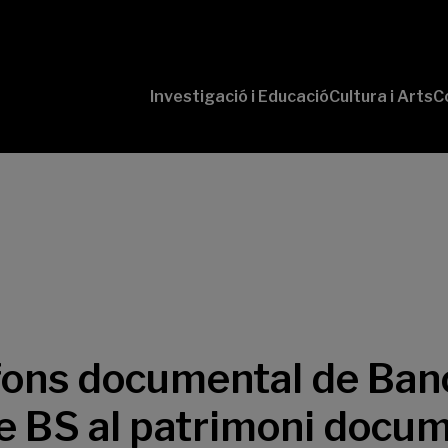
Investigació i Educació
Cultura i Arts
C
‘Conversaciones
Pr
con Ciencia’
te
P
B-
‘L
Cu
‘L
So
 fons documental de Ban
e BS al patrimoni docum