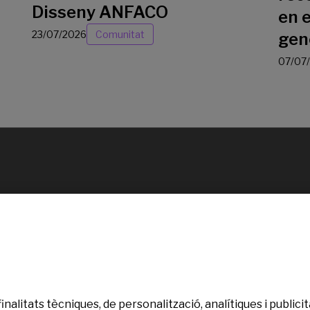
Disseny ANFACO
en e
23/07/2026
Comunitat
gen
07/07
finalitats tècniques, de personalització, analítiques i publi