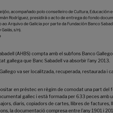
eijóo, acompañado polo conselleiro de Cultura, Educación 
omán Rodríguez, presidirá o acto de entrega do fondo docum
 ao Arquivo de Galicia por parte da Fundación Banco Sabad
Gaiás, s/n).
o
Sabadell (AHBS) compta amb el subfons Banco Gallego,
at gallega que Banc Sabadell va absorbir l’any 2013.
allego va ser localitzada, recuperada, restaurada i 
sitar en préstec en règim de comodat una part del fons
ocumental gallec i està formada per 633 peces amb un
ors, diaris, copiadors de cartes, llibres de factures, l
 fons, la documentació compresa entre l’any 1901 i 201