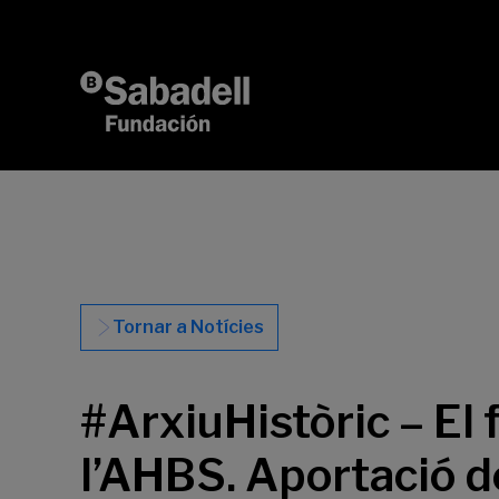
Vés al contingut
Tornar a Notícies
#ArxiuHistòric – El
l’AHBS. Aportació d