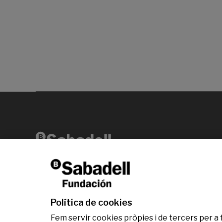
Av. Diagonal, 456 2ª planta 08006 Barcelona
T +34 938 826 960
Política de cookies
Fem servir cookies pròpies i de tercers per a 