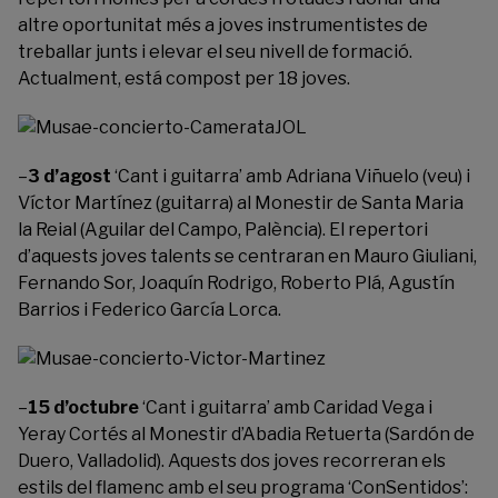
altre oportunitat més a joves instrumentistes de
treballar junts i elevar el seu nivell de formació.
Actualment, está compost per 18 joves.
–
3 d’agost
‘Cant i guitarra’ amb Adriana Viñuelo (veu) i
Víctor Martínez (guitarra) al Monestir de Santa Maria
la Reial (Aguilar del Campo, Palència). El repertori
d’aquests joves talents se centraran en Mauro Giuliani,
Fernando Sor, Joaquín Rodrigo, Roberto Plá, Agustín
Barrios i Federico García Lorca.
–
15 d’octubre
‘Cant i guitarra’ amb Caridad Vega i
Yeray Cortés al Monestir d’Abadia Retuerta (Sardón de
Duero, Valladolid). Aquests dos joves recorreran els
estils del flamenc amb el seu programa ‘ConSentidos’: