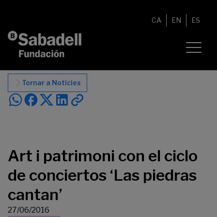
Vés al contingut
CA
EN
ES
Tornar a Notícies
Art i patrimoni con el ciclo
de conciertos ‘Las piedras
cantan’
27/06/2016