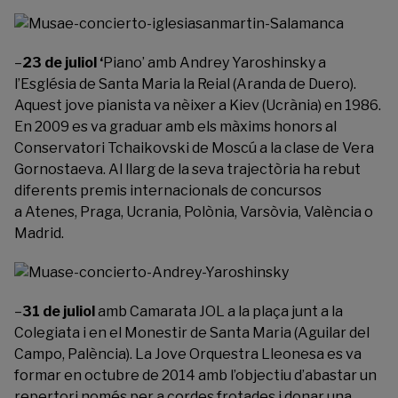
–
23 de juliol ‘
Piano’ amb Andrey Yaroshinsky a
l’Església de Santa Maria la Reial (Aranda de Duero).
Aquest jove pianista va nèixer a Kiev (Ucrània) en 1986.
En 2009 es va graduar amb els màxims honors al
Conservatori Tchaikovski de Moscú a la clase de Vera
Gornostaeva. Al llarg de la seva trajectòria ha rebut
diferents premis internacionals de concursos
a Atenes, Praga, Ucrania, Polònia, Varsòvia, València o
Madrid.
–
31 de juliol
amb Camarata JOL a la plaça junt a la
Colegiata i en el Monestir de Santa Maria (Aguilar del
Campo, Palència). La Jove Orquestra Lleonesa es va
formar en octubre de 2014 amb l’objectiu d’abastar un
repertori només per a cordes frotades i donar una