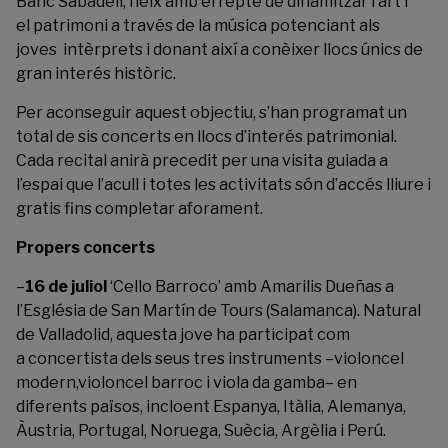
Banc Sabadell, neix amb el repte de dinamitzar l’art i
el patrimoni a través de la música potenciant als
joves intèrprets i donant així a conèixer llocs únics de
gran interés històric.
Per aconseguir aquest objectiu, s’han programat un
total de sis concerts en llocs d’interés patrimonial.
Cada recital anirà precedit per una visita guiada a
l’espai que l’acull i totes les activitats són d’accés lliure i
gratis fins completar aforament.
Propers concerts
–
16 de juliol
‘Cello Barroco’ amb Amarilis Dueñas a
l’Església de San Martín de Tours (Salamanca). Natural
de Valladolid, aquesta jove ha participat com
a concertista dels seus tres instruments –violoncel
modern,violoncel barroc i viola da gamba– en
diferents països, incloent Espanya, Itàlia, Alemanya,
Àustria, Portugal, Noruega, Suècia, Argèlia i Perú.