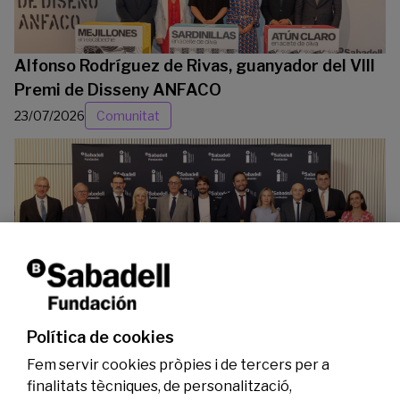
Alfonso Rodríguez de Rivas, guanyador del VIII
Premi de Disseny ANFACO
23/07/2026
Comunitat
La Fundació Banc Sabadell reconeix a dos
investigadors en els àmbits de l’edició del
genoma i l’energia neta
Política de cookies
07/07/2026
Investigació
Fem servir cookies pròpies i de tercers per a
finalitats tècniques, de personalització,