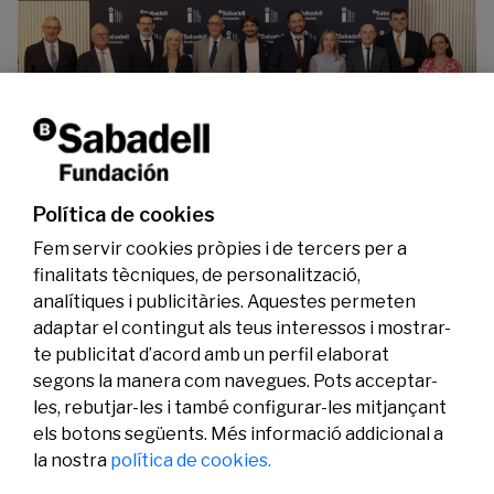
La Fundació Banc Sabadell reconeix a dos
investigadors en els àmbits de l’edició del
genoma i l’energia neta
Política de cookies
07/07/2026
Investigació
Fem servir cookies pròpies i de tercers per a
finalitats tècniques, de personalització,
analítiques i publicitàries. Aquestes permeten
adaptar el contingut als teus interessos i mostrar-
te publicitat d’acord amb un perfil elaborat
segons la manera com navegues. Pots acceptar-
les, rebutjar-les i també configurar-les mitjançant
els botons següents. Més informació addicional a
Legal
Activitat
Social
la nostra
política de cookies.
Avís legal
Convocatòries
Política de privacitat
Premis