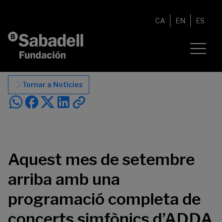
Vés al contingut
CA
EN
ES
Tornar a Notícies
Aquest mes de setembre
arriba amb una
programació completa de
concerts simfònics d’ADDA