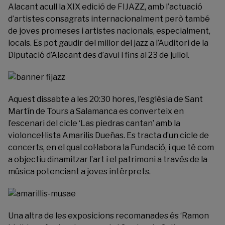
Alacant acull la XIX edició de
FIJAZZ
, amb l’actuació
d’artistes consagrats internacionalment però també
de joves promeses i artistes nacionals, especialment,
locals. Es pot gaudir del millor del jazz a l’Auditori de la
Diputació d’Alacant des d’avui i fins al 23 de juliol.
Aquest dissabte a les 20:30 hores, l’església de Sant
Martín de Tours a Salamanca es converteix en
l’escenari del cicle ‘
Las piedras cantan
’ amb la
violoncel·lista Amarilis Dueñas. Es tracta d’un cicle de
concerts, en el qual col·labora la Fundació, i que té com
a objectiu dinamitzar l’art i el patrimoni a través de la
música potenciant a joves intèrprets.
Una altra de les exposicions recomanades és ‘Ramon