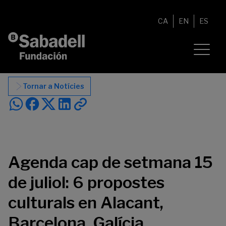
Vés al contingut
CA
EN
ES
Tornar a Notícies
Agenda cap de setmana 15
de juliol: 6 propostes
culturals en Alacant,
Barcelona, Galícia,