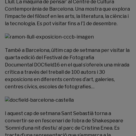
Llull. La màquina de pensar’ al
Centre de Cultura
Contemporània de Barcelona
. Una mostra que explora
l’impacte del filòsof en les arts, la literatura, la ciència i
la tecnologia. Es pot visitar fins a l’1 de desembre.
També a Barcelona, últim cap de setmana per visitar la
quarta edició del Festival de Fotografia
Documental
DOCfield16
en el qual s’ofereix una mirada
crítica a través del treball de 100 autors i 30
exposicions en diferents centres d’art, galeries,
centres cívics, escoles de fotografies…
I aquest cap de setmana Sant Sebastià torna a
convertir-se en l’escenari de l’obra de Shakespeare
‘Somni d’una nit d’estiu’ al parc de Cristina Enea. Es
tracta d’una representació que s’emmarca a la