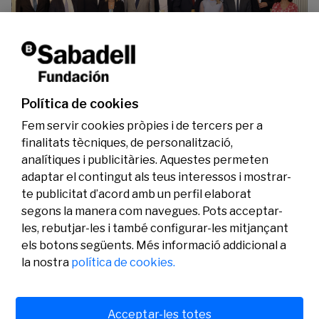
La Fundació Banc Sabadell reconeix a dos
investigadors en els àmbits de l’edició del
genoma i l’energia neta
Política de cookies
07/07/2026
Investigació
Fem servir cookies pròpies i de tercers per a
finalitats tècniques, de personalització,
analítiques i publicitàries. Aquestes permeten
adaptar el contingut als teus interessos i mostrar-
te publicitat d’acord amb un perfil elaborat
segons la manera com navegues. Pots acceptar-
les, rebutjar-les i també configurar-les mitjançant
els botons següents. Més informació addicional a
Legal
Activitat
Social
la nostra
política de cookies.
Avís legal
Convocatòries
Política de privacitat
Premis
Política de cookies
Notícies
Atenció a l’usuari
Contacte
Acceptar-les totes