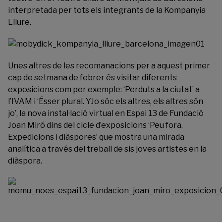
interpretada per tots els integrants de la Kompanyia
Lliure.
Unes altres de les recomanacions per a aquest primer
cap de setmana de febrer és visitar diferents
exposicions com per exemple: ‘Perduts a la ciutat’ a
l’
IVAM
i ‘Ésser plural. YJo sóc els altres, els altres són
jo’, la nova instal·lació virtual en Espai 13 de
Fundació
Joan Miró
dins del cicle d’exposicions ‘Peu fora.
Expedicions i diàspores’ que mostra una mirada
analítica a través del treball de sis joves artistes en la
diàspora.