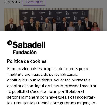
23/07/2026
Comunitat
La Fundació Banc Sabadell reconeix a dos
investigadors en els àmbits de l’edició del
genoma i l’energia neta
Política de cookies
07/07/2026
Investigació
Fem servir cookies pròpies i de tercers per a
finalitats tècniques, de personalització,
analítiques i publicitàries. Aquestes permeten
adaptar el contingut als teus interessos i mostrar-
te publicitat d’acord amb un perfil elaborat
segons la manera com navegues. Pots acceptar-
les, rebutjar-les i també configurar-les mitjançant