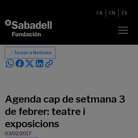
Vés al contingut
CA
EN
ES
Tornar a Notícies
Agenda cap de setmana 3
de febrer: teatre i
exposicions
03/02/2017