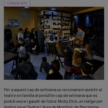
Cultura i arts
Per a aquest cap de setmana us recomanem assistir al
teatre en família al penúltim cap de setmana que es
podrà veure i gaudir de l’obra ‘Moby Dick, un viatge pel
teatre’ en el
Teatre Lliure
de Montjuïc de Barcelona