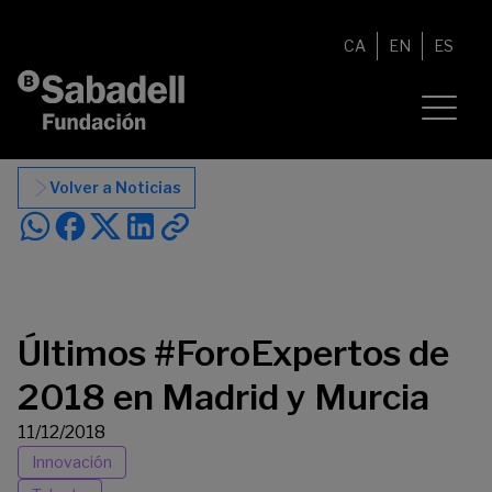
Saltar al contenido
CA
EN
ES
Volver a Noticias
Últimos #ForoExpertos de
2018 en Madrid y Murcia
11/12/2018
Innovación