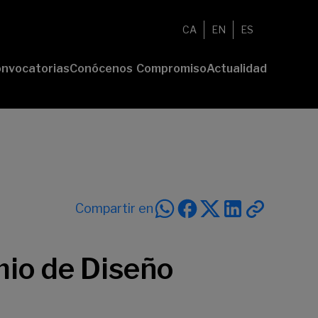
CA
EN
ES
nvocatorias
Conócenos
Compromiso
Actualidad
esenta tu
Fundación
Voluntariado
Noticias
oyecto
Nosotros
Compromiso
emios
Comunidad
sostenible
Value
Memoria
deres
Transparencia
lturales
deres
Compartir en
ciales
emio de Diseño