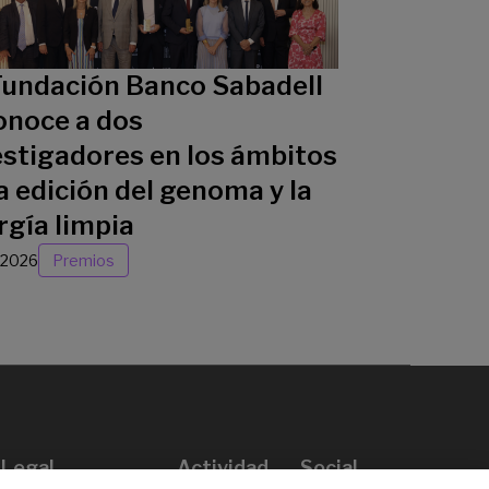
Fundación Banco Sabadell
onoce a dos
estigadores en los ámbitos
a edición del genoma y la
rgía limpia
/2026
Premios
Legal
Actividad
Social