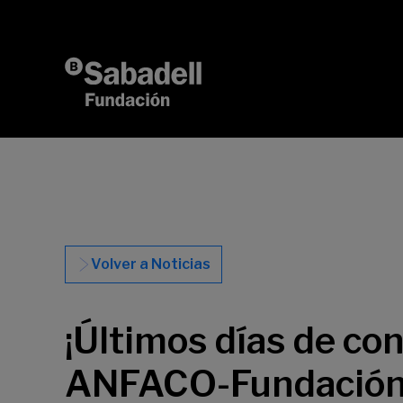
Saltar al contenido
Volver a Noticias
¡Últimos días de con
ANFACO-Fundación 