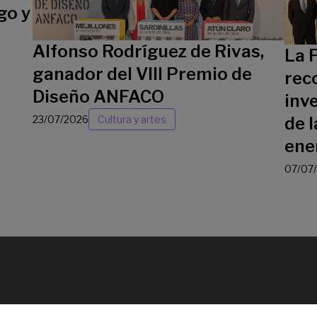
go y
Alfonso Rodríguez de Rivas,
La 
ganador del VIII Premio de
rec
Diseño ANFACO
inv
23/07/2026
Cultura y artes
de l
ene
07/07