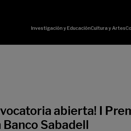
Investigación y Educación
Cultura y Artes
Co
Conversaciones
Pr
con Ciencia
pr
Pr
B-
Lí
Cu
Lí
So
vocatoria abierta! I Pr
Banco Sabadell