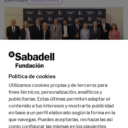
La Fundación Banco Sabadell reconoce a dos
investigadores en los ámbitos de la edición del
genoma y la energía limpia
07/07/2026
Premios
Política de cookies
Utilizamos cookies propias y de terceros para
fines técnicos, personalización, analíticos y
publicitarias. Estas últimas permiten adaptar el
contenido a tus intereses y mostrarte publicidad
en base a un perfil elaborado según la forma en la
que navegas. Puedes aceptarlas, rechazarlas así
como configurar las mismas en los siguientes