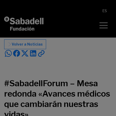
Saltar al contenido
ES
Volver a Noticias
#SabadellForum – Mesa
redonda «Avances médicos
que cambiarán nuestras
vidas»