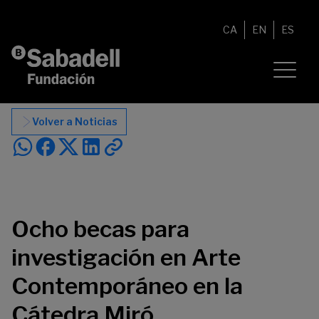
Saltar al contenido
CA
EN
ES
Volver a Noticias
Ocho becas para
investigación en Arte
Contemporáneo en la
Cátedra Miró