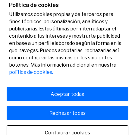
07/07/2026
Premios
Política de cookies
Utilizamos cookies propias y de terceros para
fines técnicos, personalización, analíticos y
publicitarias. Estas últimas permiten adaptar el
contenido a tus intereses y mostrarte publicidad
en base a un perfil elaborado según la forma en la
que navegas. Puedes aceptarlas, rechazarlas así
como configurar las mismas en los siguientes
Legal
Actividad
Social
botones. Más información adicional en nuestra
Aviso legal
Convocatorias
política de cookies.
Política de privacidad
Premios
Política de cookies
Noticias
Atención al usuario
Contacto
Aceptar todas
Rechazar todas
© Fundación Banco Sabadell 2024 todos los derechos
reservados
Configurar cookies