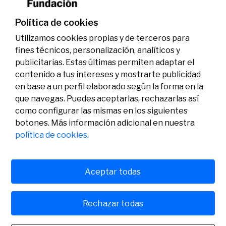
genoma y la energía limpia
07/07/2026
Premios
Política de cookies
Utilizamos cookies propias y de terceros para
fines técnicos, personalización, analíticos y
publicitarias. Estas últimas permiten adaptar el
contenido a tus intereses y mostrarte publicidad
en base a un perfil elaborado según la forma en la
que navegas. Puedes aceptarlas, rechazarlas así
como configurar las mismas en los siguientes
Legal
Actividad
Social
botones. Más información adicional en nuestra
Aviso legal
Convocatorias
política de cookies.
Política de privacidad
Premios
Política de cookies
Noticias
Atención al usuario
Contacto
Aceptar todas
Rechazar todas
© Fundación Banco Sabadell 2024 todos los derechos
reservados