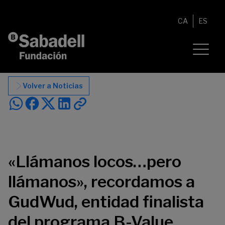
Saltar al contenido
CA
ES
Volver a Noticias
«Llámanos locos…pero
llámanos», recordamos a
GudWud, entidad finalista
del programa B-Value