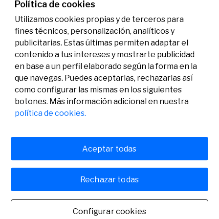
07/07/2026
Premios
Política de cookies
Utilizamos cookies propias y de terceros para
fines técnicos, personalización, analíticos y
publicitarias. Estas últimas permiten adaptar el
contenido a tus intereses y mostrarte publicidad
en base a un perfil elaborado según la forma en la
que navegas. Puedes aceptarlas, rechazarlas así
como configurar las mismas en los siguientes
Legal
Actividad
Social
botones. Más información adicional en nuestra
Aviso legal
Convocatorias
política de cookies.
Política de privacidad
Premios
Política de cookies
Noticias
Atención al usuario
Contacto
Aceptar todas
Rechazar todas
© Fundación Banco Sabadell 2024 todos los derechos
reservados
Configurar cookies