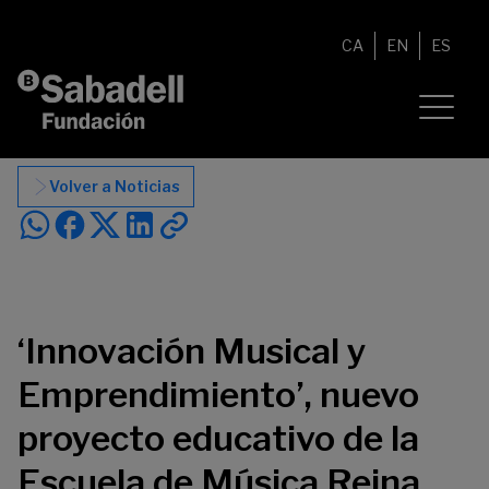
Saltar al contenido
CA
EN
ES
Volver a Noticias
‘Innovación Musical y
Emprendimiento’, nuevo
proyecto educativo de la
Escuela de Música Reina