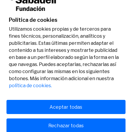
investigadores en los ámbitos de la edición del
genoma y la energía limpia
07/07/2026
Premios
Política de cookies
Utilizamos cookies propias y de terceros para
fines técnicos, personalización, analíticos y
publicitarias. Estas últimas permiten adaptar el
contenido a tus intereses y mostrarte publicidad
en base a un perfil elaborado según la forma en la
que navegas. Puedes aceptarlas, rechazarlas así
como configurar las mismas en los siguientes
Legal
Actividad
Social
botones. Más información adicional en nuestra
Aviso legal
Convocatorias
política de cookies.
Política de privacidad
Premios
Política de cookies
Noticias
Atención al usuario
Contacto
Aceptar todas
Rechazar todas
© Fundación Banco Sabadell 2024 todos los derechos