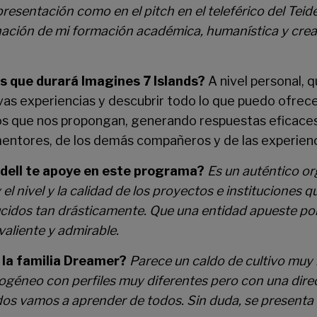
esentación como en el pitch en el teleférico del Tei
ción de mi formación académica, humanística y creativ
as que durará Imagines 7 Islands?
A nivel personal, 
vas experiencias y descubrir todo lo que puedo ofrecer
tos que nos propongan, generando respuestas eficaces
mentores, de los demás compañeros y de las experien
dell te apoye en este programa?
Es un auténtico or
el nivel y la calidad de los proyectos e institucione
ucidos tan drásticamente. Que una entidad apueste por 
valiente y admirable.
 la familia Dreamer?
Parece un caldo de cultivo muy 
géneo con perfiles muy diferentes pero con una direc
dos vamos a aprender de todos. Sin duda, se present