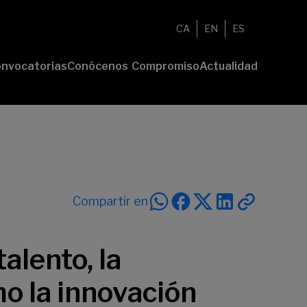
CA
EN
ES
nvocatorias
Conócenos
Compromiso
Actualidad
esenta tu
Fundación
Voluntariado
Noticias
oyecto
Nosotros
Compromiso
emios
Comunidad
sostenible
Value
Memoria
deres
Transparencia
lturales
deres
Compartir en
ciales
alento, la
o la innovación