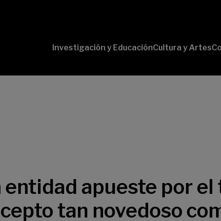
Investigación y Educación
Cultura y Artes
Co
Conversaciones
Pr
con Ciencia
pr
Pr
B-
Lí
Cu
Lí
So
 entidad apueste por el t
ncepto tan novedoso com