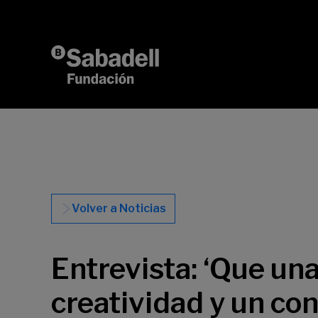
Saltar al contenido
Volver a Noticias
Entrevista: ‘Que una
creatividad y un co