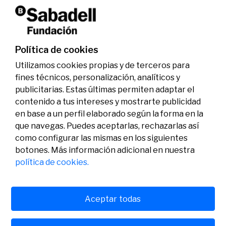
La Fundación Banco Sabadell reconoce a dos
investigadores en los ámbitos de la edición del
genoma y la energía limpia
07/07/2026
Premios
Política de cookies
Utilizamos cookies propias y de terceros para
fines técnicos, personalización, analíticos y
publicitarias. Estas últimas permiten adaptar el
contenido a tus intereses y mostrarte publicidad
en base a un perfil elaborado según la forma en la
que navegas. Puedes aceptarlas, rechazarlas así
como configurar las mismas en los siguientes
Legal
Actividad
Social
botones. Más información adicional en nuestra
Aviso legal
Convocatorias
política de cookies.
Política de privacidad
Premios
Política de cookies
Noticias
Atención al usuario
Contacto
Aceptar todas