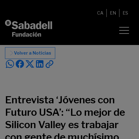
Saltar al contenido
CA
EN
ES
Volver a Noticias
Entrevista ‘Jóvenes con
Futuro USA’: “Lo mejor de
Silicon Valley es trabajar
con gente de muchísimo