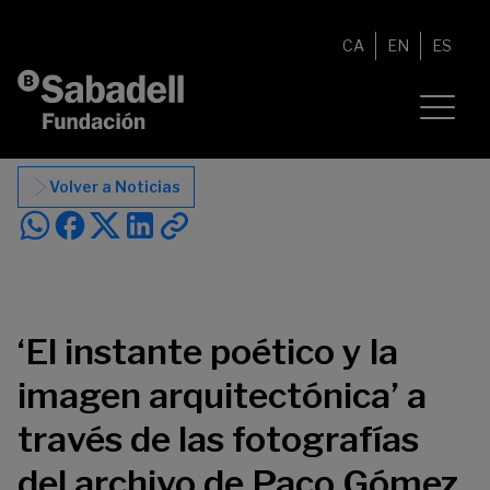
Saltar al contenido
CA
EN
ES
Volver a Noticias
‘El instante poético y la
imagen arquitectónica’ a
través de las fotografías
del archivo de Paco Gómez