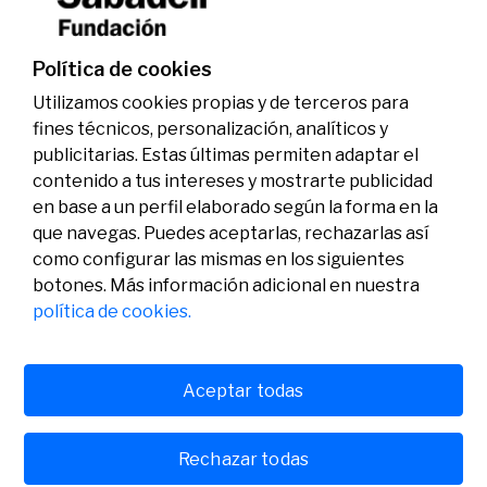
investigadores en los ámbitos de la edición del
genoma y la energía limpia
07/07/2026
Premios
Política de cookies
Utilizamos cookies propias y de terceros para
fines técnicos, personalización, analíticos y
publicitarias. Estas últimas permiten adaptar el
contenido a tus intereses y mostrarte publicidad
en base a un perfil elaborado según la forma en la
que navegas. Puedes aceptarlas, rechazarlas así
como configurar las mismas en los siguientes
Legal
Actividad
Social
botones. Más información adicional en nuestra
Aviso legal
Convocatorias
política de cookies.
Política de privacidad
Premios
Política de cookies
Noticias
Atención al usuario
Contacto
Aceptar todas
Rechazar todas
© Fundación Banco Sabadell 2024 todos los derechos