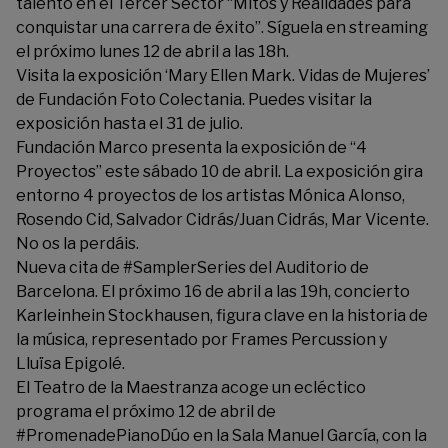
talento en el Tercer Sector “Mitos y Realidades para
conquistar una carrera de éxito”.
Síguela en streaming
el próximo lunes 12 de abril a las 18h.
Visita la exposición ‘Mary Ellen Mark. Vidas de Mujeres’
de
Fundación Foto Colectania
. Puedes visitar la
exposición hasta el 31 de julio.
Fundación Marco
presenta la exposición de “4
Proyectos” este sábado 10 de abril. La exposición gira
entorno 4 proyectos de los artistas Mónica Alonso,
Rosendo Cid, Salvador Cidrás/Juan Cidrás, Mar Vicente.
No os la perdáis.
Nueva cita de #SamplerSeries del
Auditorio de
Barcelona.
El próximo 16 de abril a las 19h, concierto
Karleinhein Stockhausen, figura clave en la historia de
la música, representado por Frames Percussion y
Lluïsa Epigolé.
El
Teatro de la Maestranza
acoge un ecléctico
programa el próximo 12 de abril de
#PromenadePianoDúo en la Sala Manuel García, con la