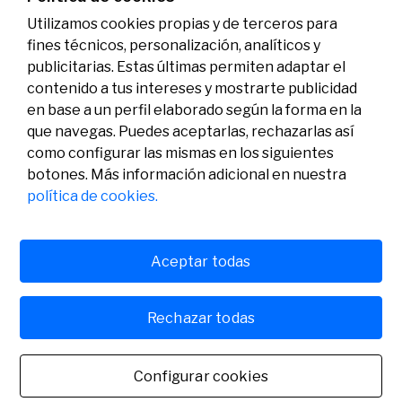
Utilizamos cookies propias y de terceros para
fines técnicos, personalización, analíticos y
publicitarias. Estas últimas permiten adaptar el
contenido a tus intereses y mostrarte publicidad
en base a un perfil elaborado según la forma en la
que navegas. Puedes aceptarlas, rechazarlas así
como configurar las mismas en los siguientes
Legal
Actividad
Social
botones. Más información adicional en nuestra
Aviso legal
Convocatorias
política de cookies.
Política de privacidad
Premios
Política de cookies
Noticias
Atención al usuario
Contacto
Aceptar todas
Rechazar todas
© Fundación Banco Sabadell 2024 todos los derechos
reservados
Configurar cookies