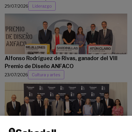
29/07/2026
Liderazgo
Alfonso Rodríguez de Rivas, ganador del VIII
Premio de Diseño ANFACO
23/07/2026
Cultura y artes
La Fundación Banco Sabadell reconoce a dos