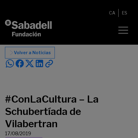
Saltar al contenido
CA
ES
Volver a Noticias
#ConLaCultura – La
Schubertíada de
Vilabertran
17/08/2019