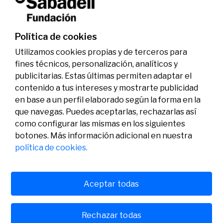
investigadores en los ámbitos de la edición del
genoma y la energía limpia
07/07/2026
Premios
Política de cookies
Utilizamos cookies propias y de terceros para
fines técnicos, personalización, analíticos y
publicitarias. Estas últimas permiten adaptar el
contenido a tus intereses y mostrarte publicidad
en base a un perfil elaborado según la forma en la
que navegas. Puedes aceptarlas, rechazarlas así
como configurar las mismas en los siguientes
Legal
Actividad
Social
botones. Más información adicional en nuestra
Aviso legal
Convocatorias
política de cookies.
Política de privacidad
Premios
Política de cookies
Noticias
Atención al usuario
Contacto
Aceptar todas
Rechazar todas
© Fundación Banco Sabadell 2024 todos los derechos