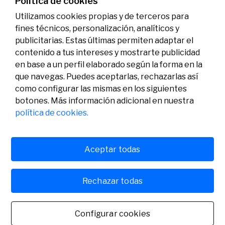
Política de cookies
Utilizamos cookies propias y de terceros para
fines técnicos, personalización, analíticos y
publicitarias. Estas últimas permiten adaptar el
contenido a tus intereses y mostrarte publicidad
en base a un perfil elaborado según la forma en la
que navegas. Puedes aceptarlas, rechazarlas así
como configurar las mismas en los siguientes
Legal
Actividad
Social
botones. Más información adicional en nuestra
Aviso legal
Convocatorias
política de cookies.
Política de privacidad
Premios
Política de cookies
Noticias
Atención al usuario
Contacto
Aceptar todas
Rechazar todas
© Fundación Banco Sabadell 2024 todos los derechos
reservados
Configurar cookies