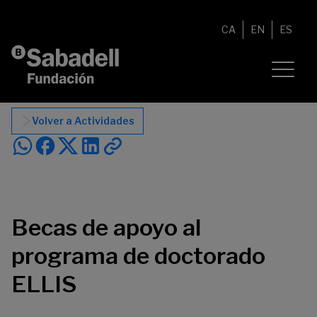
Saltar al contenido
CA
EN
ES
Volver a Actividades
Becas de apoyo al
programa de doctorado
ELLIS