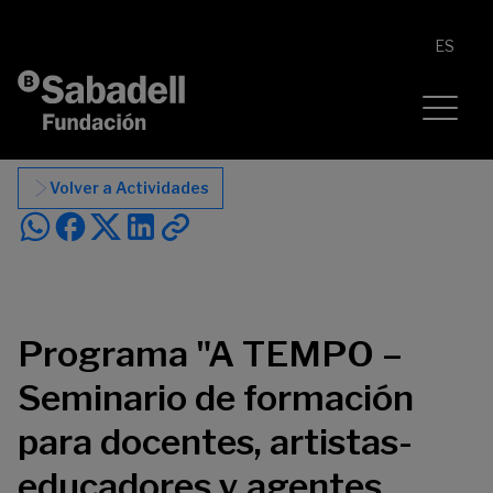
Saltar al contenido
ES
Volver a Actividades
Programa "A TEMPO –
Seminario de formación
para docentes, artistas-
educadores y agentes