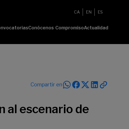
CA
EN
ES
nvocatorias
Conócenos
Compromiso
Actualidad
esenta tu
Fundación
Voluntariado
Noticias
oyecto
Nosotros
Compromiso
emios
Comunidad
sostenible
Value
Memoria
deres
Transparencia
lturales
deres
Compartir en
ciales
n al escenario de