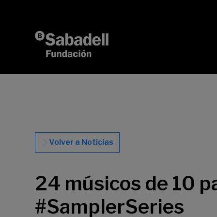
Saltar al contenido
Volver a Noticias
24 músicos de 10 pa
#SamplerSeries