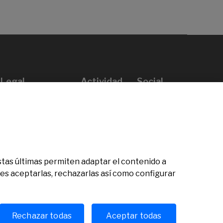
Legal
Actividad
Social
Aviso legal
Convocatorias
Política de privacidad
Premios
Política de cookies
Noticias
Atención al usuario
Contacto
 Estas últimas permiten adaptar el contenido a
des aceptarlas, rechazarlas así como configurar
Rechazar todas
Aceptar todas