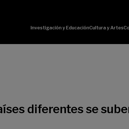
Investigación y Educación
Cultura y Artes
Co
Conversaciones
Pr
con Ciencia
pr
Pr
B-
Lí
Cu
Lí
So
íses diferentes se sube