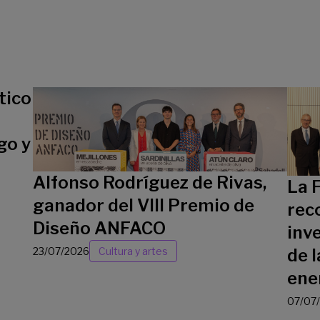
tico
go y
Alfonso Rodríguez de Rivas,
La 
ganador del VIII Premio de
rec
Diseño ANFACO
inv
23/07/2026
Cultura y artes
de l
ene
07/07