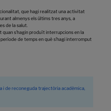
onalitat, que hagi realitzat una activitat
urant almenys els últims tres anys, a
s de la salut.
 quan s’hagin produït interrupcions en la
el període de temps en què s’hagi interromput
a i de reconeguda trajectòria acadèmica,