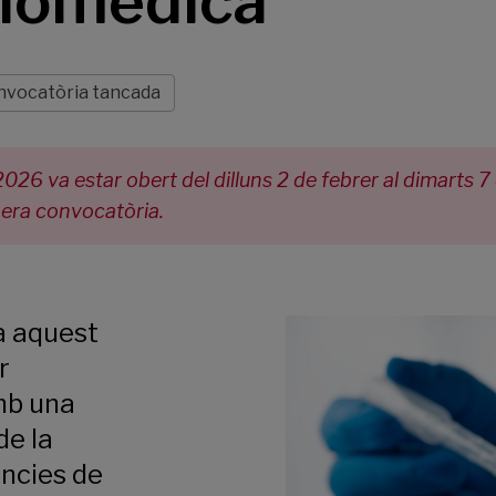
Biomèdica
nvocatòria tancada
026 va estar obert del dilluns 2 de febrer al dimarts 7
pera convocatòria.
a aquest
r
amb una
de la
ències de