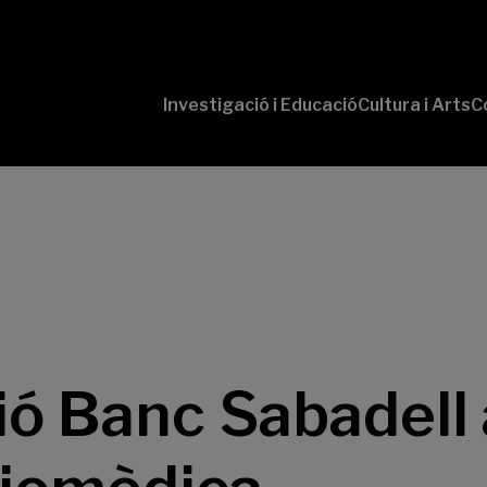
Investigació i Educació
Cultura i Arts
C
‘Conversaciones
Pr
con Ciencia’
te
P
B-
‘L
Cu
‘L
So
ó Banc Sabadell 