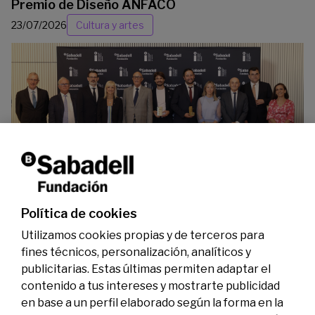
Premio de Diseño ANFACO
23/07/2026
Cultura y artes
La Fundación Banco Sabadell reconoce a dos
investigadores en los ámbitos de la edición del
genoma y la energía limpia
07/07/2026
Premios
Política de cookies
Utilizamos cookies propias y de terceros para
fines técnicos, personalización, analíticos y
publicitarias. Estas últimas permiten adaptar el
contenido a tus intereses y mostrarte publicidad
en base a un perfil elaborado según la forma en la