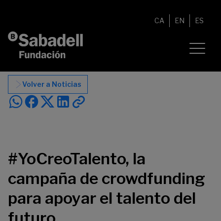
Saltar al contenido
CA
EN
ES
Volver a Noticias
#YoCreoTalento, la
campaña de crowdfunding
para apoyar el talento del
futuro